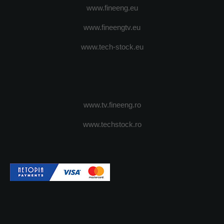
www.fineeng.eu
www.fineengtv.eu
www.tech-stock.eu
www.tv.fineeng.ro
www.techstock.ro