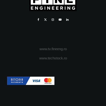
www.tv.fineeng.ro
www.techstock.ro