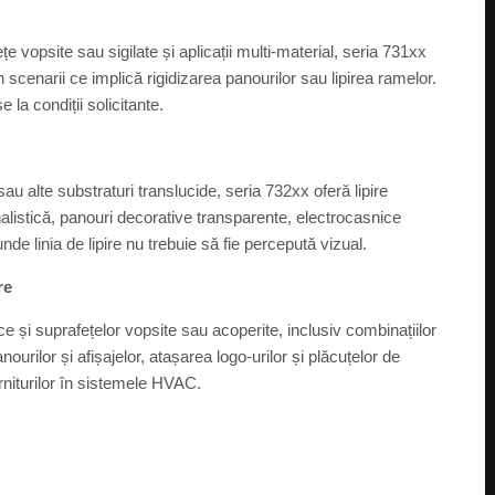
vopsite sau sigilate și aplicații multi-material, seria 731xx
n scenarii ce implică rigidizarea panourilor sau lipirea ramelor.
e la condiții solicitante.
sau alte substraturi translucide, seria 732xx oferă lipire
mnalistică, panouri decorative transparente, electrocasnice
unde linia de lipire nu trebuie să fie percepută vizual.
re
ce și suprafețelor vopsite sau acoperite, inclusiv combinațiilor
urilor și afișajelor, atașarea logo-urilor și plăcuțelor de
arniturilor în sistemele HVAC.