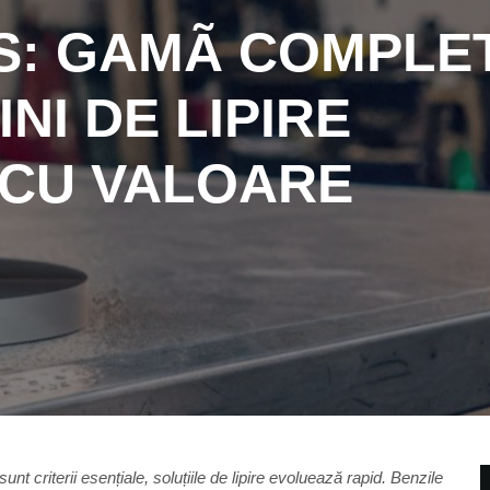
S: GAMÃ COMPLE
NI DE LIPIRE
 CU VALOARE
 sunt criterii esențiale, soluțiile de lipire evoluează rapid. Benzile