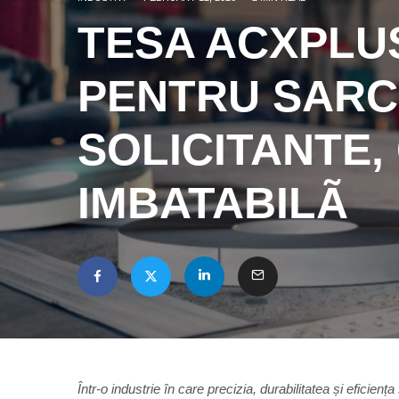
TESA ACXPLU
PENTRU SARCI
SOLICITANTE,
IMBATABILÃ
Într-o industrie în care precizia, durabilitatea și eficiența