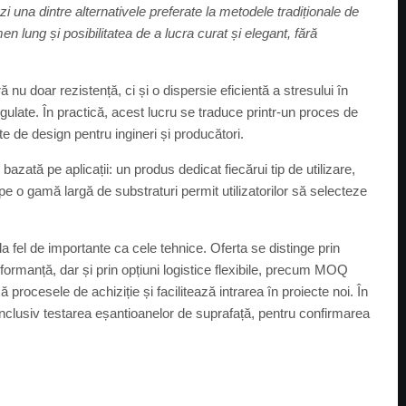
i una dintre alternativele preferate la metodele tradiționale de
en lung și posibilitatea de a lucra curat și elegant, fără
 nu doar rezistență, ci și o dispersie eficientă a stresului în
egulate. În practică, acest lucru se traduce printr-un proces de
e de design pentru ingineri și producători.
 bazată pe aplicații: un produs dedicat fiecărui tip de utilizare,
e o gamă largă de substraturi permit utilizatorilor să selecteze
a fel de importante ca cele tehnice. Oferta se distinge prin
rformanță, dar și prin opțiuni logistice flexibile, precum MOQ
procesele de achiziție și facilitează intrarea în proiecte noi. În
 inclusiv testarea eșantioanelor de suprafață, pentru confirmarea