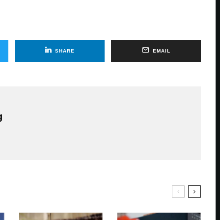
SHARE
EMAIL
g