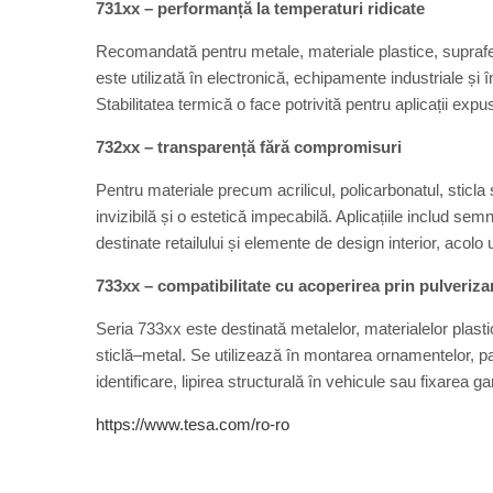
731xx – performanță la temperaturi ridicate
Recomandată pentru metale, materiale plastice, suprafețe 
este utilizată în electronică, echipamente industriale și î
Stabilitatea termică o face potrivită pentru aplicații expus
732xx – transparență fără compromisuri
Pentru materiale precum acrilicul, policarbonatul, sticla 
invizibilă și o estetică impecabilă. Aplicațiile includ se
destinate retailului și elemente de design interior, acolo 
733xx – compatibilitate cu acoperirea prin pulveriza
Seria 733xx este destinată metalelor, materialelor plasti
sticlă–metal. Se utilizează în montarea ornamentelor, pano
identificare, lipirea structurală în vehicule sau fixarea g
https://www.tesa.com/ro-ro