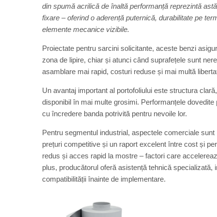
din spumă acrilică de înaltă performanță reprezintă astăz
fixare – oferind o aderență puternică, durabilitate pe term
elemente mecanice vizibile.
Proiectate pentru sarcini solicitante, aceste benzi asigură
zona de lipire, chiar și atunci când suprafețele sunt ner
asamblare mai rapid, costuri reduse și mai multă libertat
Un avantaj important al portofoliului este structura clară,
disponibil în mai multe grosimi. Performanțele dovedite p
cu încredere banda potrivită pentru nevoile lor.
Pentru segmentul industrial, aspectele comerciale sunt l
prețuri competitive și un raport excelent între cost și pe
redus și acces rapid la mostre – factori care accelerează 
plus, producătorul oferă asistență tehnică specializată,
compatibilității înainte de implementare.