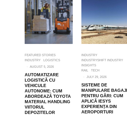
FEATURED STORIES
INDUSTRY
INDUSTRY
LOGISTICS
INDUSTRYSHIFT INDUSTRY
INSIGHTS
·
AUGUST 5, 2026
RAIL
TECH
AUTOMATIZARE
·
JULY 29, 2026
LOGISTICĂ CU
SISTEME DE
VEHICULE
MANIPULARE BAGAJ
AUTONOME: CUM
PENTRU GĂRI: CUM
ABORDEAZĂ TOYOTA
APLICĂ IESYS
MATERIAL HANDLING
EXPERIENȚA DIN
VIITORUL
AEROPORTURI
DEPOZITELOR