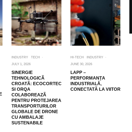
INDUSTRY
TECH
·
HI-TECH
INDUSTRY
·
JULY 1, 2026
JUNE 30, 2026
SINERGIE
LAPP –
TEHNOLOGICÃ
PERFORMANȚA
CROATÃ: ECOCORTEC
INDUSTRIALĂ,
SI ORQA
CONECTATĂ LA VIITOR
E
COLABOREAZÃ
PENTRU PROTEJAREA
TRANSPORTURILOR
GLOBALE DE DRONE
CU AMBALAJE
SUSTENABILE