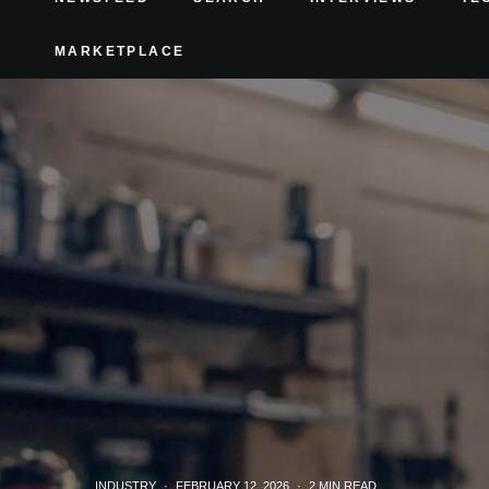
MARKETPLACE
INDUSTRY
·
FEBRUARY 12, 2026
·
2 MIN READ