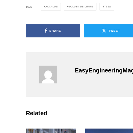
ACXPLUS
SOLUTII DE LIPIRE
TESA
TAGS
SHARE
TWEET
EasyEngineeringMa
Related