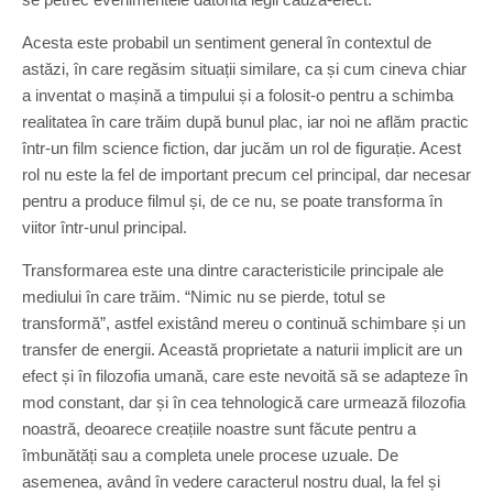
Acesta este probabil un sentiment general în contextul de
astăzi, în care regăsim situații similare, ca și cum cineva chiar
a inventat o mașină a timpului și a folosit-o pentru a schimba
realitatea în care trăim după bunul plac, iar noi ne aflăm practic
într-un film science fiction, dar jucăm un rol de figurație. Acest
rol nu este la fel de important precum cel principal, dar necesar
pentru a produce filmul și, de ce nu, se poate transforma în
viitor într-unul principal.
Transformarea este una dintre caracteristicile principale ale
mediului în care trăim. “Nimic nu se pierde, totul se
transformă”, astfel existând mereu o continuă schimbare și un
transfer de energii. Această proprietate a naturii implicit are un
efect și în filozofia umană, care este nevoită să se adapteze în
mod constant, dar și în cea tehnologică care urmează filozofia
noastră, deoarece creațiile noastre sunt făcute pentru a
îmbunătăți sau a completa unele procese uzuale. De
asemenea, având în vedere caracterul nostru dual, la fel și