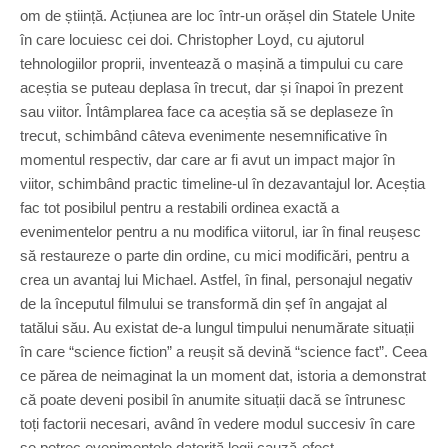
om de știință. Acțiunea are loc într-un orășel din Statele Unite
în care locuiesc cei doi. Christopher Loyd, cu ajutorul
tehnologiilor proprii, inventează o mașină a timpului cu care
aceștia se puteau deplasa în trecut, dar și înapoi în prezent
sau viitor. Întâmplarea face ca aceștia să se deplaseze în
trecut, schimbând câteva evenimente nesemnificative în
momentul respectiv, dar care ar fi avut un impact major în
viitor, schimbând practic timeline-ul în dezavantajul lor. Aceștia
fac tot posibilul pentru a restabili ordinea exactă a
evenimentelor pentru a nu modifica viitorul, iar în final reușesc
să restaureze o parte din ordine, cu mici modificări, pentru a
crea un avantaj lui Michael. Astfel, în final, personajul negativ
de la începutul filmului se transformă din șef în angajat al
tatălui său. Au existat de-a lungul timpului nenumărate situații
în care “science fiction” a reușit să devină “science fact”. Ceea
ce părea de neimaginat la un moment dat, istoria a demonstrat
că poate deveni posibil în anumite situații dacă se întrunesc
toți factorii necesari, având în vedere modul succesiv în care
se petrec evenimentele datorită legii cauză-efect.