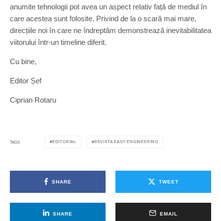
anumite tehnologii pot avea un aspect relativ față de mediul în
care acestea sunt folosite. Privind de la o scară mai mare,
direcțiile noi în care ne îndreptăm demonstrează inevitabilitatea
viitorului într-un timeline diferit.
Cu bine,
Editor Șef
Ciprian Rotaru
EDITORIAL
REVISTA EASY ENGINEERING
TAGS
SHARE
TWEET
SHARE
EMAIL