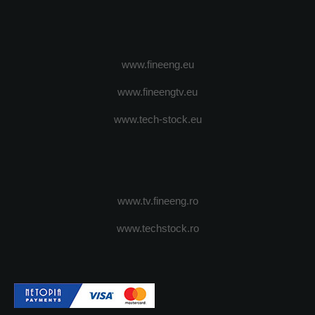
www.fineeng.eu
www.fineengtv.eu
www.tech-stock.eu
www.tv.fineeng.ro
www.techstock.ro