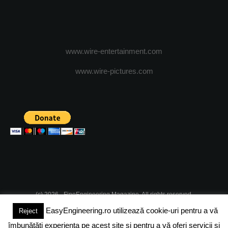
www.wire-entertainment.com
www.wire-pictures.com
(c) 2026 - FineEngineering Magazine. All rights reserved.
EasyEngineering.ro utilizează cookie-uri pentru a vă
Reject
DESPRE NOI
ABONAMENT
ADVERTISING
JOBS
îmbunătăți experiența pe acest site și pentru a vă oferi servicii și