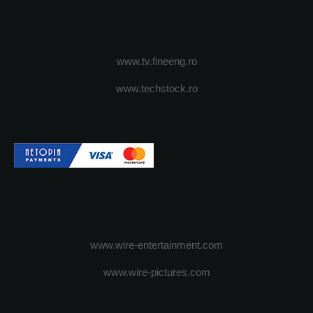
www.tv.fineeng.ro
www.techstock.ro
www.wire-entertainment.com
www.wire-pictures.com