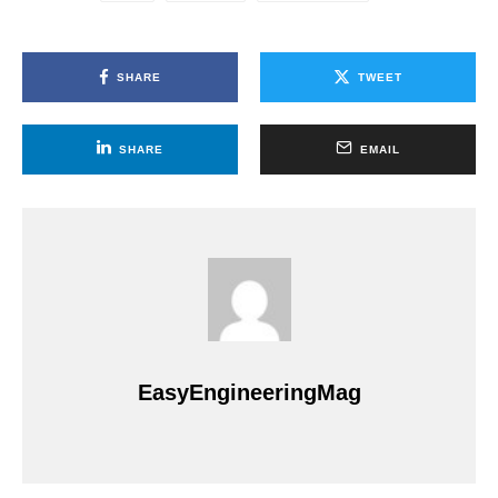
SHARE
TWEET
SHARE
EMAIL
EasyEngineeringMag