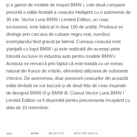
și a gamei de modele de mașini BMW i, cele două companii
prezintă o ediție limitată a ceasului inteligent cu o autonomie de
30 zile. Vector Luna BMW i Limited Edition, un ceas
exclusivist, este fabricat în doar 150 de unități. Produsul se
distinge prin carcasa de culoare negru mat, numărul
exemplarului fiind gravat pe lateral. Cureaua ceasului este
ştanţată cu logul BMW i şi este realizată din aceeași piele
folosită exclusiv în industria auto pentru modele BMW i.
Aceasta se remarcă prin faptul că este tratată cu un extras
natural din frunze de măslin, eliminând utilizarea de substanțe
chimice. De asemenea, doar posesorii ceasurilor din această
ediție limitată se vor bucură și de două fețe de ceas inspirate
de designul BMW i3 şi BMW i8. Ceasul Vector Luna BMW i
Limited Edition va fi disponibil pentru precomanda începând cu
data de 10 noiembrie.
BMW
ELECTRIC
VECTOR WATCH
TAGS