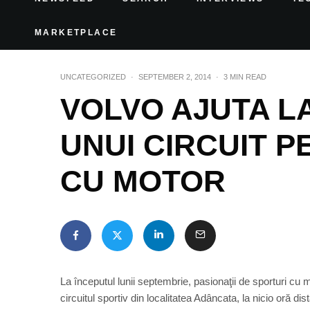
MARKETPLACE
UNCATEGORIZED
·
SEPTEMBER 2, 2014
·
3 MIN READ
VOLVO AJUTA L
UNUI CIRCUIT 
CU MOTOR
La începutul lunii septembrie, pasionaţii de sporturi cu
circuitul sportiv din localitatea Adâncata, la nicio oră d