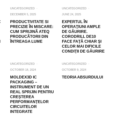
UNCATEGORIZED
·
UNCATEGORIZED
·
DECEMBER 5, 2025
JUNE 24, 2025
C
PRODUCTIVITATE SI
EXPERTUL ÎN
PRECIZIE ÎN MISCARE:
OPERAŢIUNI AMPLE
CUM SPRIJINÃ ATEQ
DE GĂURIRE.
PRODUCÃTORII DIN
CORODRILL DE10
I
ÎNTREAGA LUME
FACE FAŢĂ CHIAR ŞI
CELOR MAI DIFICILE
CONDIŢII DE GĂURIRE
UNCATEGORIZED
·
UNCATEGORIZED
·
OCTOBER 18, 2024
OCTOBER 9, 2024
MOLDEX3D IC
TEORIA ABSURDULUI
PACKAGING –
INSTRUMENT DE UN
REAL SPRIJIN PENTRU
CREȘTEREA
PERFORMANȚELOR
CIRCUITELOR
INTEGRATE