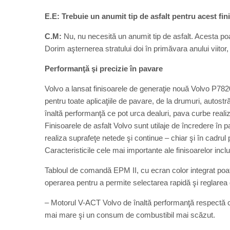
E.E: Trebuie un anumit tip de asfalt pentru acest fin
C.M:
Nu, nu necesită un anumit tip de asfalt. Acesta poat
Dorim aşternerea stratului doi în primăvara anului viitor
Performanţă şi precizie în pavare
Volvo a lansat finisoarele de generaţie nouă Volvo P782
pentru toate aplicaţiile de pavare, de la drumuri, autostră
înaltă performanţă ce pot urca dealuri, pava curbe reali
Finisoarele de asfalt Volvo sunt utilaje de încredere în p
realiza suprafeţe netede şi continue – chiar şi în cadrul
Caracteristicile cele mai importante ale finisoarelor inclu
Tabloul de comandă EPM II, cu ecran color integrat poate
operarea pentru a permite selectarea rapidă şi reglarea 
– Motorul V-ACT Volvo de înaltă performanţă respectă cer
mai mare şi un consum de combustibil mai scăzut.