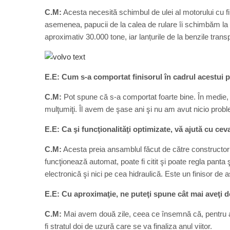
C.M:
Acesta necesită schimbul de ulei al motorului cu filt
asemenea, papucii de la calea de rulare îi schimbăm la 
aproximativ 30.000 tone, iar lanțurile de la benzile tran
E.E: Cum s-a comportat finisorul în cadrul acestui 
C.M:
Pot spune că s-a comportat foarte bine. În medie, 
mulţumiţi. Îl avem de şase ani şi nu am avut nicio pro
E.E: Ca şi funcţionalităţi optimizate, vă ajută cu cev
C.M:
Acesta preia ansamblul făcut de către constructor 
funcţionează automat, poate fi citit şi poate regla panta
electronică şi nici pe cea hidraulică. Este un finisor de as
E.E: Cu aproximaţie, ne puteţi spune cât mai aveţi de
C.M:
Mai avem două zile, ceea ce însemnă că, pentru aş
fi stratul doi de uzură care se va finaliza anul viitor.