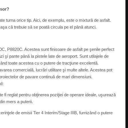
isor?
e turna orice tip. Aici, de exemplu, este o mixtură de asfalt.
, aşa că trebuie să se poată circula pe el până atunci.
0C, P8820C. Acestea sunt finisoare de asfalt pe şenile perfect
zi şi pante până la pistele late de aeroport. Sunt utilajele de
zând toate acestea cu o putere de tracţiune excelentă.
avarea comercială, lucrări utilitare şi multe altele. Acestea pot
 proiectelor de pavare continuă de mari dimensiuni.
d:
 fi reglat pentru obţinerea poziţiei de operare ideale, uşurează
din mers a puterii.
inţele de emisii Tier 4 Interim/Stage IIIB, furnizând o putere