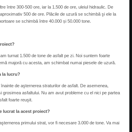
re între 300-500 ore, iar la 1.500 de ore, uleiul hidraulic. De
aproximativ 500 de ore. Plăcile de uzură se schimbă şi ele la
sportoare se schimbă între 40.000 și 50.000 tone.
proiect?
am turnat 1.500 de tone de asfalt pe zi. Noi suntem foarte
blemă majoră cu acesta, am schimbat numai piesele de uzură.
a la lucru?
înainte de aşternerea straturilor de asfalt. De asemenea,
 şi grosimea asfaltului. Nu am avut probleme cu el nici pe partea
falt foarte reuşit.
 lucrat la acest proiect?
ternerea primului strat, vor fi necesare 3.000 de tone. Va mai