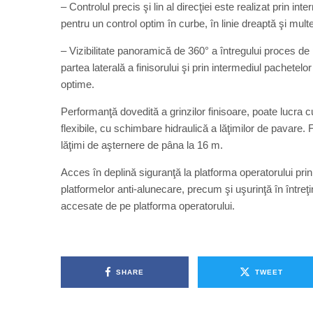
– Controlul precis şi lin al direcţiei este realizat prin 
pentru un control optim în curbe, în linie dreaptă şi multe
– Vizibilitate panoramică de 360° a întregului proces de 
partea laterală a finisorului şi prin intermediul pachetelo
optime.
Performanţă dovedită a grinzilor finisoare, poate lucra cu
flexibile, cu schimbare hidraulică a lăţimilor de pavare. 
lăţimi de aşternere de pâna la 16 m.
Acces în deplină siguranţă la platforma operatorului prin
platformelor anti-alunecare, precum şi uşurinţă în întreţi
accesate de pe platforma operatorului.
SHARE
TWEET