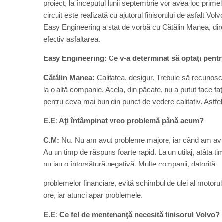
proiect, la începutul lunii septembrie vor avea loc prim
circuit este realizată cu ajutorul finisorului de asfalt Vo
Easy Engineering a stat de vorbă cu Cătălin Manea, dire
efectiv asfaltarea.
Easy Engineering: Ce v-a determinat să optaţi pentru
Cătălin Manea:
Calitatea, desigur. Trebuie să recunosc 
la o altă companie. Acela, din păcate, nu a putut face fa
pentru ceva mai bun din punct de vedere calitativ. Astfe
E.E: Aţi întâmpinat vreo problemă până acum?
C.M:
Nu. Nu am avut probleme majore, iar când am avu
Au un timp de răspuns foarte rapid. La un utilaj, atâta ti
nu iau o întorsătură negativă. Multe companii, datorită
problemelor financiare, evită schimbul de ulei al motorulu
ore, iar atunci apar problemele.
E.E: Ce fel de mentenanţă necesită finisorul Volvo?