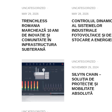
UNCATEGORIZED
·
UNCATEGORIZED
·
MAY 29, 2026
MAY 28, 2026
TRENCHLESS
CONTROLUL DINAMI
ROMANIA
AL SISTEMELOR
MARCHEAZĂ 10 ANI
INDUSTRIALE
DE INOVAȚIE ȘI
FOTOVOLTAICE ȘI DE
COMUNITATE ÎN
STOCARE A ENERGIE
INFRASTRUCTURA
SUBTERANĂ
UNCATEGORIZED
·
NOVEMBER 29, 2024
SILVYN CHAIN –
SOLUȚIA DE
PROTECȚIE ȘI
MOBILITATE
ABSOLUTĂ
UNCATEGORIZED
·