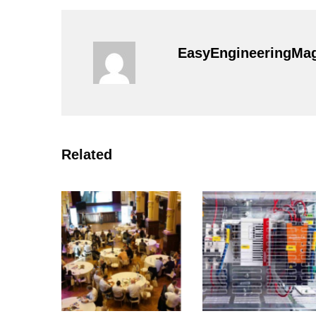
EasyEngineeringMa
Related