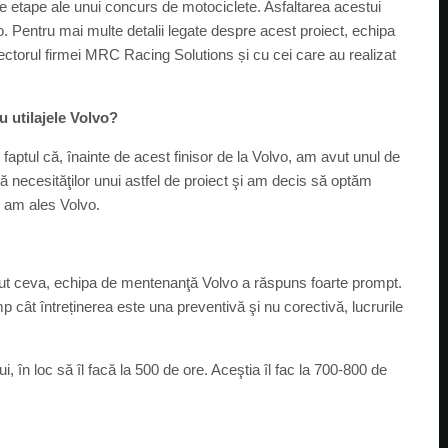
ele etape ale unui concurs de motociclete. Asfaltarea acestui
lvo. Pentru mai multe detalii legate despre acest proiect, echipa
ctorul firmei MRC Racing Solutions și cu cei care au realizat
 utilajele Volvo?
faptul că, înainte de acest finisor de la Volvo, am avut unul de
ţă necesităţilor unui astfel de proiect şi am decis să optăm
l am ales Volvo.
t ceva, echipa de mentenanţă Volvo a răspuns foarte prompt.
mp cât întreținerea este una preventivă şi nu corectivă, lucrurile
i, în loc să îl facă la 500 de ore. Aceştia îl fac la 700-800 de