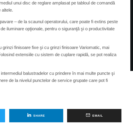
intermediul unui disc de reglare amplasat pe tabloul de comandă
 altele.
pavare – de la scaunul operatorului, care poate fi extins peste
r de iluminare opţionale, pentru o siguranţă şi o productivitate
 grinzi finisoare fixe şi cu grinzi finisoare Variomatic, mai
Folosind extensiile cu sistem de cuplare rapidă, se pot realiza
 intermediul balustradelor cu prindere în mai multe puncte şi
nere de la nivelul punctelor de service grupate care pot fi
SHARE
EMAIL