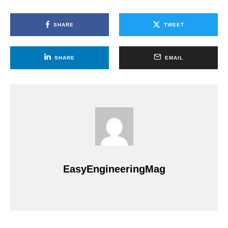
SHARE
TWEET
SHARE
EMAIL
EasyEngineeringMag