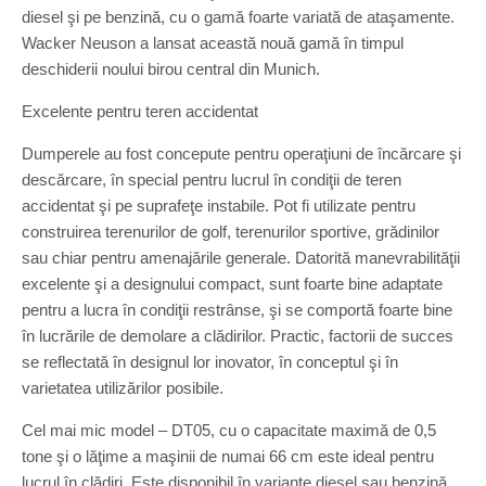
diesel şi pe benzină, cu o gamă foarte variată de ataşamente.
Wacker Neuson a lansat această nouă gamă în timpul
deschiderii noului birou central din Munich.
Excelente pentru teren accidentat
Dumperele au fost concepute pentru operaţiuni de încărcare şi
descărcare, în special pentru lucrul în condiţii de teren
accidentat şi pe suprafeţe instabile. Pot fi utilizate pentru
construirea terenurilor de golf, terenurilor sportive, grădinilor
sau chiar pentru amenajările generale. Datorită manevrabilităţii
excelente şi a designului compact, sunt foarte bine adaptate
pentru a lucra în condiţii restrânse, şi se comportă foarte bine
în lucrările de demolare a clădirilor. Practic, factorii de succes
se reflectată în designul lor inovator, în conceptul şi în
varietatea utilizărilor posibile.
Cel mai mic model – DT05, cu o capacitate maximă de 0,5
tone şi o lăţime a maşinii de numai 66 cm este ideal pentru
lucrul în clădiri. Este disponibil în variante diesel sau benzină.