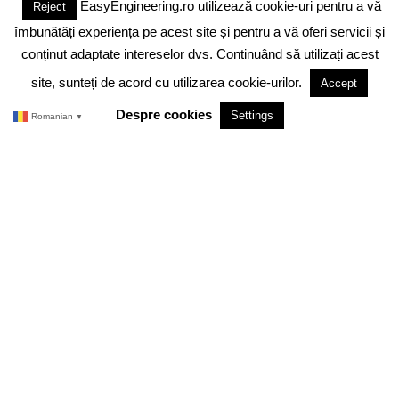
EasyEngineering.ro utilizează cookie-uri pentru a vă
Reject
DESPRE NOI
ABONAMENT
ADVERTISING
JOBS
îmbunătăți experiența pe acest site și pentru a vă oferi servicii și
DESPRE COOKIES
POLITICA DE CONFIDENTIALITATE
conținut adaptate intereselor dvs. Continuând să utilizați acest
site, sunteți de acord cu utilizarea cookie-urilor.
Accept
TERMENI SI CONDITII
Despre cookies
Settings
Romanian
▼