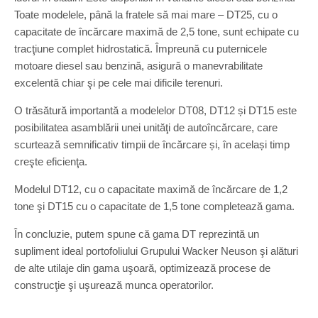
Toate modelele, până la fratele să mai mare – DT25, cu o
capacitate de încărcare maximă de 2,5 tone, sunt echipate cu
tracţiune complet hidrostatică. Împreună cu puternicele
motoare diesel sau benzină, asigură o manevrabilitate
excelentă chiar şi pe cele mai dificile terenuri.
O trăsătură importantă a modelelor DT08, DT12 și DT15 este
posibilitatea asamblării unei unităţi de autoîncărcare, care
scurtează semnificativ timpii de încărcare și, în același timp
creşte eficienţa.
Modelul DT12, cu o capacitate maximă de încărcare de 1,2
tone şi DT15 cu o capacitate de 1,5 tone completează gama.
În concluzie, putem spune că gama DT reprezintă un
supliment ideal portofoliului Grupului Wacker Neuson şi alături
de alte utilaje din gama uşoară, optimizează procese de
construcţie şi uşurează munca operatorilor.