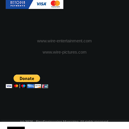
www.wire-entertainment.com
www.wire-pictures.com
(c) 2026 - FineEngineering Magazine. All rights reserved.