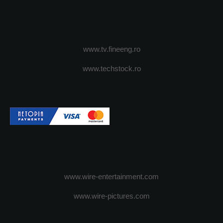
www.tv.fineeng.ro
www.techstock.ro
www.wire-entertainment.com
www.wire-pictures.com