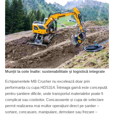
Munții la cote înalte: sustenabilitate și logistică integrate
Echipamentele MB Crusher nu excelează doar prin
performanța cu cupa HDS314. Întreaga gamă este concepută
pentru șantiere dificile, unde transportul materialelor poate fi
complicat sau costisitor. Concasoarele și cupa de selectare
permit realizarea mai multor operațiuni direct pe șantier –
sortare, concasare, manipulare, demolare sau frezare –