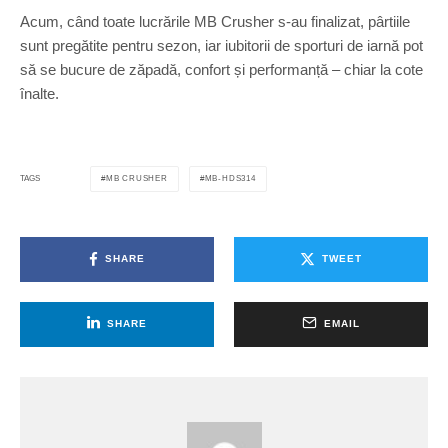
Acum, când toate lucrările MB Crusher s-au finalizat, pârtiile
sunt pregătite pentru sezon, iar iubitorii de sporturi de iarnă pot
să se bucure de zăpadă, confort și performanță – chiar la cote
înalte.
MB CRUSHER
MB-HDS314
TAGS
SHARE
TWEET
SHARE
EMAIL