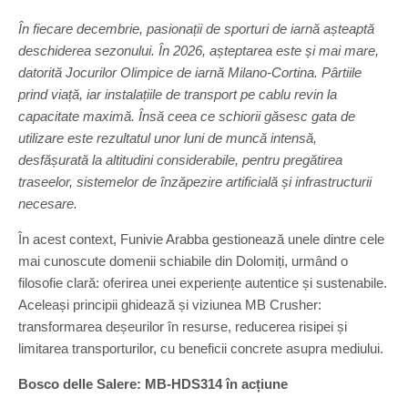
În fiecare decembrie, pasionații de sporturi de iarnă așteaptă
deschiderea sezonului. În 2026, așteptarea este și mai mare,
datorită Jocurilor Olimpice de iarnă Milano-Cortina. Pârtiile
prind viață, iar instalațiile de transport pe cablu revin la
capacitate maximă. Însă ceea ce schiorii găsesc gata de
utilizare este rezultatul unor luni de muncă intensă,
desfășurată la altitudini considerabile, pentru pregătirea
traseelor, sistemelor de înzăpezire artificială și infrastructurii
necesare.
În acest context, Funivie Arabba gestionează unele dintre cele
mai cunoscute domenii schiabile din Dolomiți, urmând o
filosofie clară: oferirea unei experiențe autentice și sustenabile.
Aceleași principii ghidează și viziunea MB Crusher:
transformarea deșeurilor în resurse, reducerea risipei și
limitarea transporturilor, cu beneficii concrete asupra mediului.
Bosco delle Salere: MB-HDS314 în acțiune