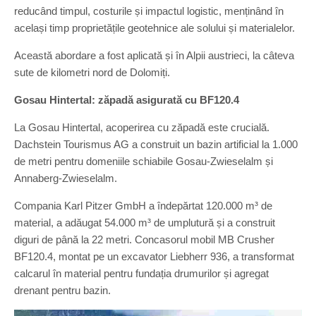
reducând timpul, costurile și impactul logistic, menținând în
același timp proprietățile geotehnice ale solului și materialelor.
Această abordare a fost aplicată și în Alpii austrieci, la câteva
sute de kilometri nord de Dolomiți.
Gosau Hintertal: zăpadă asigurată cu BF120.4
La Gosau Hintertal, acoperirea cu zăpadă este crucială.
Dachstein Tourismus AG a construit un bazin artificial la 1.000
de metri pentru domeniile schiabile Gosau-Zwieselalm și
Annaberg-Zwieselalm.
Compania Karl Pitzer GmbH a îndepărtat 120.000 m³ de
material, a adăugat 54.000 m³ de umplutură și a construit
diguri de până la 22 metri. Concasorul mobil MB Crusher
BF120.4, montat pe un excavator Liebherr 936, a transformat
calcarul în material pentru fundația drumurilor și agregat
drenant pentru bazin.