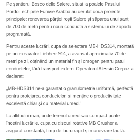
Pe șantierul Bosco delle Salere, situat la poalele Pasului
Pordoi, echipele Funivie Arabba au derulat două proiecte
principale: renovarea pârției roșii Salere și săparea unui șanț
de 700 de metri pentru noua conductă a sistemului de zăpadă
programată.
Pentru aceste lucrări, cupa de selectare MB-HDS314, montată
pe un excavator Liebherr 914, a avansat aproximativ 70 de
metri pe zi, obținând un material fin și omogen pentru patul
conductelor, fără transport extern. Operatorul Alessio Crepaz a
declarat:
„MB-HDS314 ne-a garantat o granulometrie uniformă, perfectă
pentru protejarea conductelor, și menține o productivitate
excelentă chiar și cu material umed.”
La altitudini mari, unde terenul umed sau compact poate
încetini lucrările, cupa cu discuri rotative MB Crusher a
asigurat constanță, timp de lucru rapid și manevrare facilă.