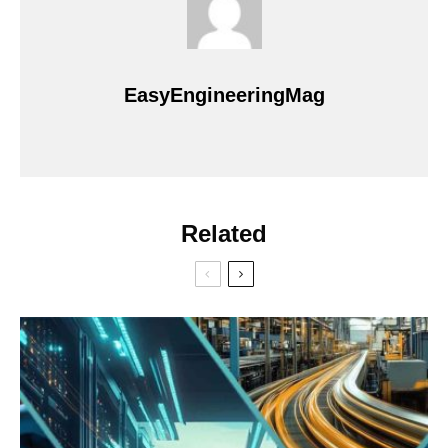
EasyEngineeringMag
Related