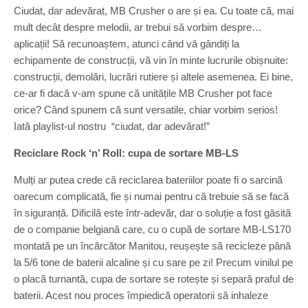
Ciudat, dar adevărat, MB Crusher o are și ea. Cu toate că, mai
mult decât despre melodii, ar trebui să vorbim despre…
aplicații! Să recunoaștem, atunci când vă gândiți la
echipamente de construcții, vă vin în minte lucrurile obișnuite:
construcții, demolări, lucrări rutiere și altele asemenea. Ei bine,
ce-ar fi dacă v-am spune că unitățile MB Crusher pot face
orice? Când spunem că sunt versatile, chiar vorbim serios!
Iată playlist-ul nostru “ciudat, dar adevărat!”
Reciclare Rock ‘n’ Roll: cupa de sortare MB-LS
Mulți ar putea crede că reciclarea bateriilor poate fi o sarcină
oarecum complicată, fie și numai pentru că trebuie să se facă
în siguranță. Dificilă este într-adevăr, dar o soluție a fost găsită
de o companie belgiană care, cu o cupă de sortare MB-LS170
montată pe un încărcător Manitou, reușește să recicleze până
la 5/6 tone de baterii alcaline și cu sare pe zi! Precum vinilul pe
o placă turnantă, cupa de sortare se rotește și separă praful de
baterii. Acest nou proces împiedică operatorii să inhaleze