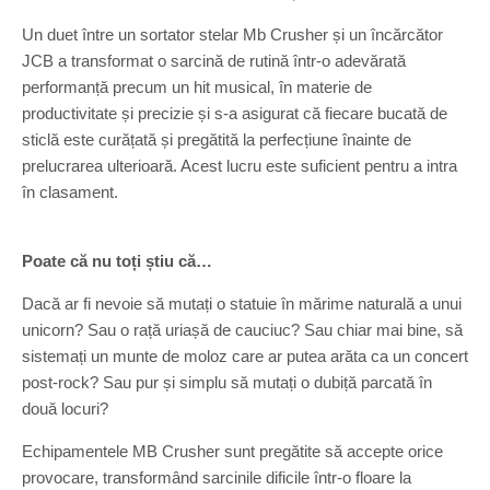
Un duet între un sortator stelar Mb Crusher și un încărcător
JCB a transformat o sarcină de rutină într-o adevărată
performanță precum un hit musical, în materie de
productivitate și precizie și s-a asigurat că fiecare bucată de
sticlă este curățată și pregătită la perfecțiune înainte de
prelucrarea ulterioară. Acest lucru este suficient pentru a intra
în clasament.
Poate că nu toți știu că…
Dacă ar fi nevoie să mutați o statuie în mărime naturală a unui
unicorn? Sau o rață uriașă de cauciuc? Sau chiar mai bine, să
sistemați un munte de moloz care ar putea arăta ca un concert
post-rock? Sau pur și simplu să mutați o dubiță parcată în
două locuri?
Echipamentele MB Crusher sunt pregătite să accepte orice
provocare, transformând sarcinile dificile într-o floare la