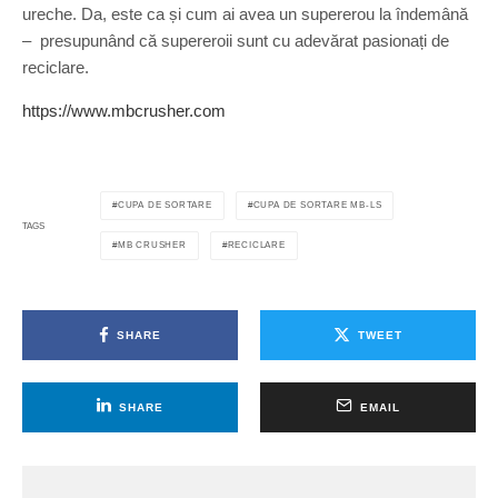
ureche. Da, este ca și cum ai avea un supererou la îndemână
– presupunând că supereroii sunt cu adevărat pasionați de
reciclare.
https://www.mbcrusher.com
CUPA DE SORTARE
CUPA DE SORTARE MB-LS
TAGS
MB CRUSHER
RECICLARE
SHARE
TWEET
SHARE
EMAIL