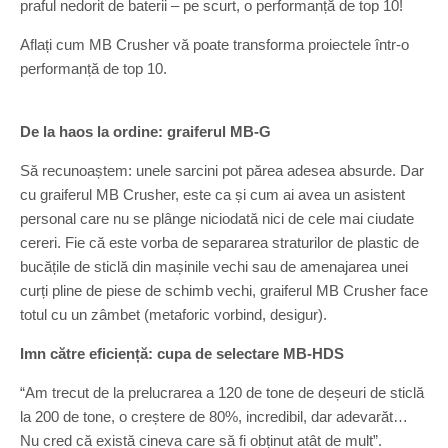
praful nedorit de baterii – pe scurt, o performanță de top 10!
Aflați cum MB Crusher vă poate transforma proiectele într-o
performanță de top 10.
De la haos la ordine: graiferul MB-G
Să recunoaștem: unele sarcini pot părea adesea absurde. Dar
cu graiferul MB Crusher, este ca și cum ai avea un asistent
personal care nu se plânge niciodată nici de cele mai ciudate
cereri. Fie că este vorba de separarea straturilor de plastic de
bucățile de sticlă din mașinile vechi sau de amenajarea unei
curți pline de piese de schimb vechi, graiferul MB Crusher face
totul cu un zâmbet (metaforic vorbind, desigur).
Imn către eficiență: cupa de selectare MB-HDS
“Am trecut de la prelucrarea a 120 de tone de deșeuri de sticlă
la 200 de tone, o creștere de 80%, incredibil, dar adevarăt…
Nu cred că există cineva care să fi obținut atât de mult”.