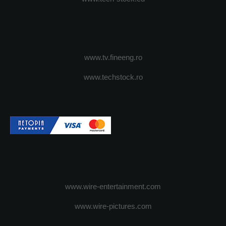
www.tv.fineeng.ro
www.techstock.ro
www.wire-entertainment.com
www.wire-pictures.com