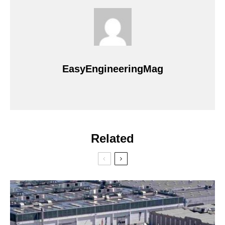
EasyEngineeringMag
Related