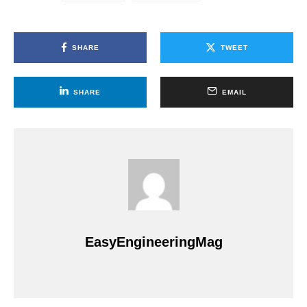
SHARE
TWEET
SHARE
EMAIL
EasyEngineeringMag