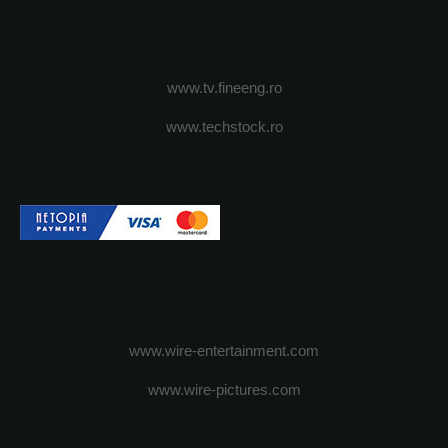
www.tv.fineeng.ro
www.techstock.ro
www.wire-entertainment.com
www.wire-pictures.com