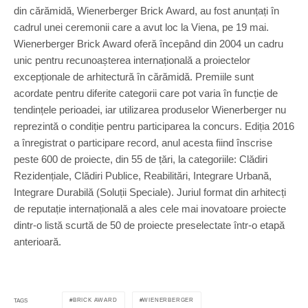
din cărămidă, Wienerberger Brick Award, au fost anunțați în
cadrul unei ceremonii care a avut loc la Viena, pe 19 mai.
Wienerberger Brick Award oferă începând din 2004 un cadru
unic pentru recunoașterea internațională a proiectelor
excepționale de arhitectură în cărămidă. Premiile sunt
acordate pentru diferite categorii care pot varia în funcție de
tendințele perioadei, iar utilizarea produselor Wienerberger nu
reprezintă o condiție pentru participarea la concurs. Ediția 2016
a înregistrat o participare record, anul acesta fiind înscrise
peste 600 de proiecte, din 55 de țări, la categoriile: Clădiri
Rezidențiale, Clădiri Publice, Reabilitări, Integrare Urbană,
Integrare Durabilă (Soluții Speciale). Juriul format din arhitecți
de reputație internațională a ales cele mai inovatoare proiecte
dintr-o listă scurtă de 50 de proiecte preselectate într-o etapă
anterioară.
BRICK AWARD
WIENERBERGER
TAGS