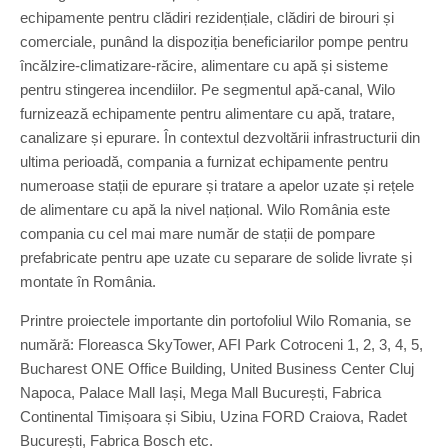
echipamente pentru clădiri rezidențiale, clădiri de birouri și
comerciale, punând la dispoziția beneficiarilor pompe pentru
încălzire-climatizare-răcire, alimentare cu apă și sisteme
pentru stingerea incendiilor. Pe segmentul apă-canal, Wilo
furnizează echipamente pentru alimentare cu apă, tratare,
canalizare și epurare. În contextul dezvoltării infrastructurii din
ultima perioadă, compania a furnizat echipamente pentru
numeroase stații de epurare și tratare a apelor uzate și rețele
de alimentare cu apă la nivel național. Wilo România este
compania cu cel mai mare număr de stații de pompare
prefabricate pentru ape uzate cu separare de solide livrate și
montate în România.
Printre proiectele importante din portofoliul Wilo Romania, se
numără: Floreasca SkyTower, AFI Park Cotroceni 1, 2, 3, 4, 5,
Bucharest ONE Office Building, United Business Center Cluj
Napoca, Palace Mall Iași, Mega Mall București, Fabrica
Continental Timișoara și Sibiu, Uzina FORD Craiova, Radet
București, Fabrica Bosch etc.