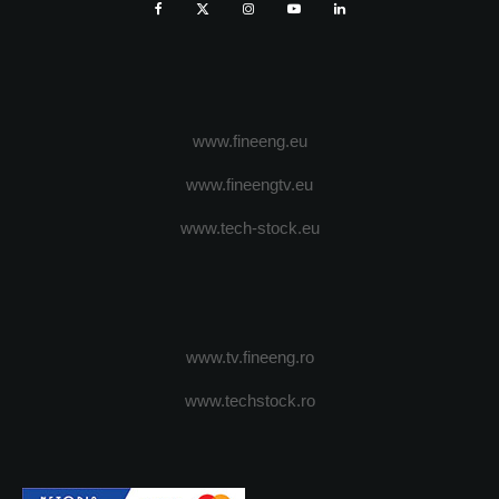
www.fineeng.eu
www.fineengtv.eu
www.tech-stock.eu
www.tv.fineeng.ro
www.techstock.ro