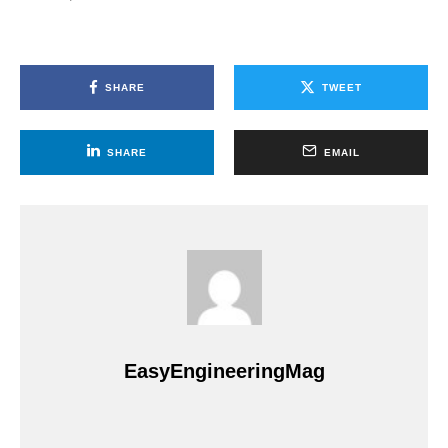
SHARE
TWEET
SHARE
EMAIL
EasyEngineeringMag