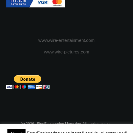
www.wire-entertainment.com
www.wire-pictures.com
(c) 2026 - FineEngineering Magazine. All rights reserved.