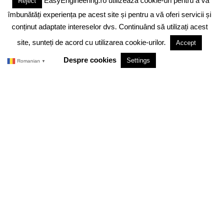
EasyEngineering.ro utilizează cookie-uri pentru a vă
Reject
DESPRE NOI
ABONAMENT
ADVERTISING
JOBS
îmbunătăți experiența pe acest site și pentru a vă oferi servicii și
DESPRE COOKIES
POLITICA DE CONFIDENTIALITATE
conținut adaptate intereselor dvs. Continuând să utilizați acest
site, sunteți de acord cu utilizarea cookie-urilor.
Accept
TERMENI SI CONDITII
Despre cookies
Settings
Romanian
▼