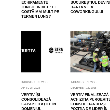
ECHIPAMENTE
BUCUREȘTIUL DEVIN
JUNGHEINRICH: CE
HARTA VIE A
COSTĂ MAI MULT PE
COWORKINGULUI
TERMEN LUNG?
INDUSTRY
NEWS
·
INDUSTRY
NEWS
·
APRIL 28, 2026
DECEMBER 16, 2025
VERTIV ÎȘI
VERTIV FINALIZEAZĂ
CONSOLIDEAZĂ
ACHIZIȚIA PURGERITE
CAPABILITĂȚILE ÎN
CONSOLIDÂNDU-ȘI
DOMENIUL
POZIȚIA DE LIDER ÎN