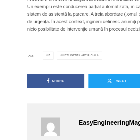
Un exemplu este conducerea parțial automatizată, în cadr
sistem de asistență la parcare. A treia abordare („omul p
de urgență. În acest context, inginerii definesc anumiți 
nicio posibilitate de intervenție umană în procesul decizi
IA
INTELIGENTA ARTIFICIALA
TAGS
SHARE
TWEET
EasyEngineeringMa