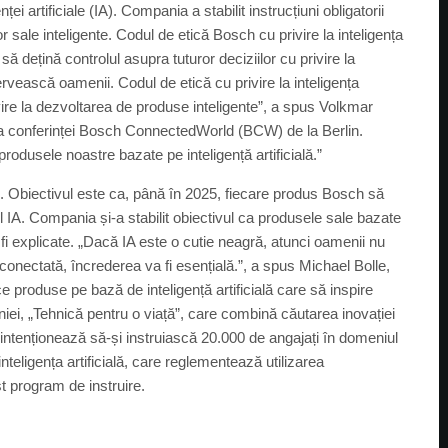
enței artificiale (IA). Compania a stabilit instrucțiuni obligatorii
lor sale inteligente. Codul de etică Bosch cu privire la inteligența
să dețină controlul asupra tuturor deciziilor cu privire la
ă servească oamenii. Codul de etică cu privire la inteligența
privire la dezvoltarea de produse inteligente”, a spus Volkmar
a conferinței Bosch ConnectedWorld (BCW) de la Berlin.
rodusele noastre bazate pe inteligență artificială.”
h. Obiectivul este ca, până în 2025, fiecare produs Bosch să
ul IA. Compania și-a stabilit obiectivul ca produsele sale bazate
ă fi explicate. „Dacă IA este o cutie neagră, atunci oamenii nu
conectată, încrederea va fi esențială.”, a spus Michael Bolle,
produse pe bază de inteligență artificială care să inspire
iei, „Tehnică pentru o viață”, care combină căutarea inovației
 intenționează să-și instruiască 20.000 de angajați în domeniul
 inteligența artificială, care reglementează utilizarea
t program de instruire.