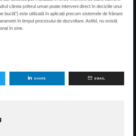
ul căreia șoferul uman poate interveni direct în deciziile unui
e buclă”) este utilizată în aplicații precum sistemele de frânare
parametri în timpul procesului de dezvoltare. Astfel, nu există
onal în sine.
SHARE
EMAIL
g