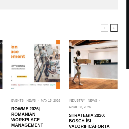
EVENTS
NEWS
·
MAY 15, 2026
INDUSTRY
NEWS
·
APRIL 30, 2026
ROWMF 2026|
ROMANIAN
STRATEGIA 2030:
WORKPLACE
.
BOSCH ÎSI
MANAGEMENT
VALORIFICÃFORTA