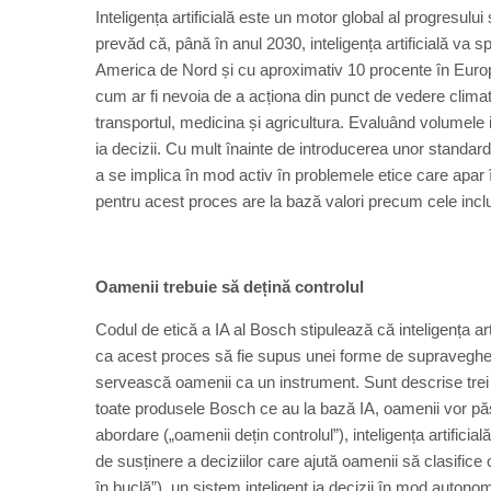
Inteligența artificială este un motor global al progresu
prevăd că, până în anul 2030, inteligența artificială va 
America de Nord și cu aproximativ 10 procente în Europa
cum ar fi nevoia de a acționa din punct de vedere climat
transportul, medicina și agricultura. Evaluând volumele i
ia decizii. Cu mult înainte de introducerea unor standard
a se implica în mod activ în problemele etice care apar 
pentru acest proces are la bază valori precum cele incl
Oamenii trebuie să dețină controlul
Codul de etică a IA al Bosch stipulează că inteligența arti
ca acest proces să fie supus unei forme de supraveghere 
servească oamenii ca un instrument. Sunt descrise trei
toate produsele Bosch ce au la bază IA, oamenii vor păst
abordare („oamenii dețin controlul”), inteligența artifici
de susținere a deciziilor care ajută oamenii să clasific
în buclă”), un sistem inteligent ia decizii în mod auton