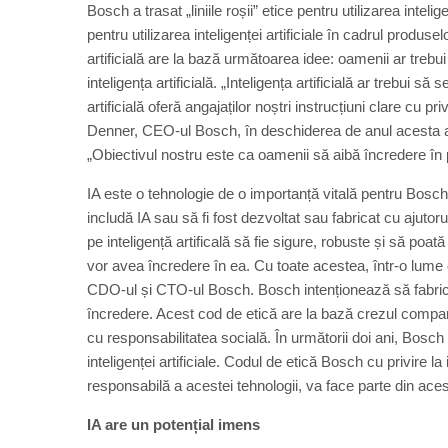
Bosch a trasat „liniile roșii” etice pentru utilizarea intelig
pentru utilizarea inteligenței artificiale în cadrul produse
artificială are la bază următoarea idee: oamenii ar trebui 
inteligența artificială. „Inteligența artificială ar trebui s
artificială oferă angajaților noștri instrucțiuni clare cu 
Denner, CEO-ul Bosch, în deschiderea de anul acesta 
„Obiectivul nostru este ca oamenii să aibă încredere în p
IA este o tehnologie de o importanță vitală pentru Bosc
includă IA sau să fi fost dezvoltat sau fabricat cu ajutor
pe inteligență artificală să fie sigure, robuste și să poat
vor avea încredere în ea. Cu toate acestea, într-o lume 
CDO-ul și CTO-ul Bosch. Bosch intenționează să fabrice 
încredere. Acest cod de etică are la bază crezul compan
cu responsabilitatea socială. În următorii doi ani, Bosch
inteligenței artificiale. Codul de etică Bosch cu privire la
responsabilă a acestei tehnologii, va face parte din aces
IA are un potențial imens