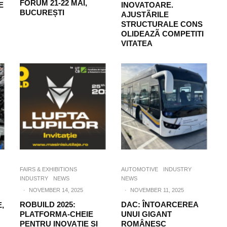
FORUM 21-22 MAI,
E
INOVATOARE.
BUCUREȘTI
AJUSTÃRILE
STRUCTURALE CONS
OLIDEAZÃ COMPETITI
VITATEA
FAIRS & EXHIBITIONS
AUTOMOTIVE
INDUSTRY
INDUSTRY
NEWS
NEWS
·
NOVEMBER 14, 2025
·
NOVEMBER 11, 2025
ROBUILD 2025:
DAC: ÎNTOARCEREA
,
PLATFORMA-CHEIE
UNUI GIGANT
PENTRU INOVAȚIE ȘI
ROMÂNESC