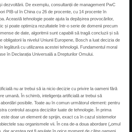
lui și dezvoltării. De exemplu, consultanții de management PwC
spori PIB-ul în China cu 26 de procente, cu 14 procente în
. Această tehnologie poate ajuta la depășirea provocărilor,
ic și poate optimiza rezultatele într-o serie de domenii precum
mense de date, algoritmii sunt capabili să tragă concluzii și să
e obligatorii la nivelul Uniunii Europene, Bosch a luat decizia de
în legătură cu utilizarea acestei tehnologii. Fundamentul moral
use în Declarația Universală a Drepturilor Omului.
ficială nu ar trebui să ia nicio decizie cu privire la oameni fără
umană. În schimb, inteligența artificială ar trebui să
 abordări posibile. Toate au în comun următorul element: pentru
ra controlul asupra deciziilor luate de tehnologie. În prima
ală este doar un element de sprijin, exact ca în cazul sistemelor
e obiectele sau organismele vii. În cea de-a doua abordare („omul
om, dar acestea pot fi anulate în orice moment de către oameni.