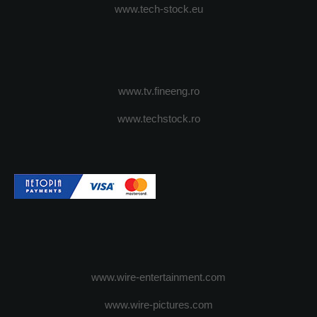
www.tech-stock.eu
www.tv.fineeng.ro
www.techstock.ro
www.wire-entertainment.com
www.wire-pictures.com