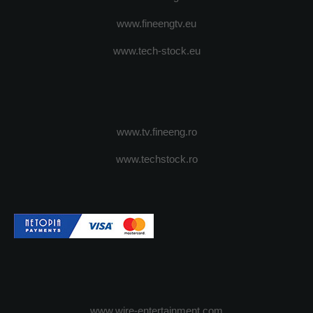
www.fineengtv.eu
www.tech-stock.eu
www.tv.fineeng.ro
www.techstock.ro
www.wire-entertainment.com