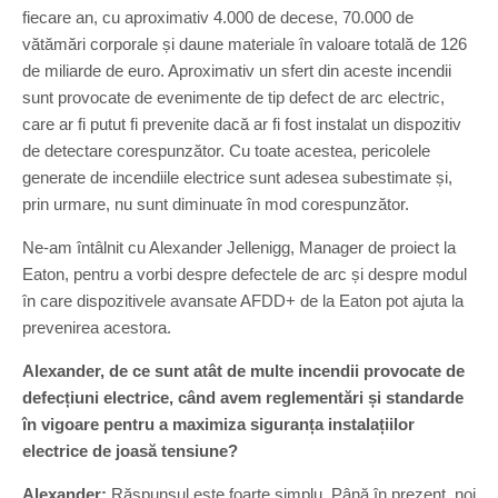
fiecare an, cu aproximativ 4.000 de decese, 70.000 de
vătămări corporale și daune materiale în valoare totală de 126
de miliarde de euro. Aproximativ un sfert din aceste incendii
sunt provocate de evenimente de tip defect de arc electric,
care ar fi putut fi prevenite dacă ar fi fost instalat un dispozitiv
de detectare corespunzător. Cu toate acestea, pericolele
generate de incendiile electrice sunt adesea subestimate și,
prin urmare, nu sunt diminuate în mod corespunzător.
Ne-am întâlnit cu Alexander Jellenigg, Manager de proiect la
Eaton, pentru a vorbi despre defectele de arc și despre modul
în care dispozitivele avansate AFDD+ de la Eaton pot ajuta la
prevenirea acestora.
Alexander, de ce sunt atât de multe incendii provocate de
defecțiuni electrice, când avem reglementări și standarde
în vigoare pentru a maximiza siguranța instalațiilor
electrice de joasă tensiune?
Alexander:
Răspunsul este foarte simplu. Până în prezent, noi