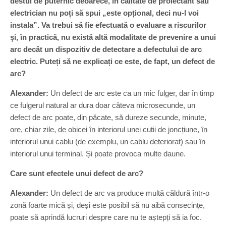
destul de puternic deoarece, în calitate de proiectant sau
electrician nu poți să spui „este opțional, deci nu-l voi
instala”. Va trebui să fie efectuată o evaluare a riscurilor
și, în practică, nu există altă modalitate de prevenire a unui
arc decât un dispozitiv de detectare a defectului de arc
electric. Puteți să ne explicați ce este, de fapt, un defect de
arc?
Alexander:
Un defect de arc este ca un mic fulger, dar în timp
ce fulgerul natural ar dura doar câteva microsecunde, un
defect de arc poate, din păcate, să dureze secunde, minute,
ore, chiar zile, de obicei în interiorul unei cutii de joncțiune, în
interiorul unui cablu (de exemplu, un cablu deteriorat) sau în
interiorul unui terminal. Și poate provoca multe daune.
Care sunt efectele unui defect de arc?
Alexander:
Un defect de arc va produce multă căldură într-o
zonă foarte mică și, deși este posibil să nu aibă consecințe,
poate să aprindă lucruri despre care nu te aștepți să ia foc.