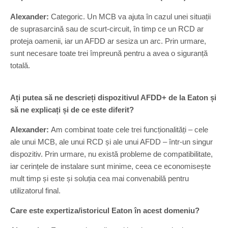
Alexander:
Categoric. Un MCB va ajuta în cazul unei situații
de suprasarcină sau de scurt-circuit, în timp ce un RCD ar
proteja oamenii, iar un AFDD ar sesiza un arc. Prin urmare,
sunt necesare toate trei împreună pentru a avea o siguranță
totală.
Ați putea să ne descrieți dispozitivul AFDD+ de la Eaton și
să ne explicați și de ce este diferit?
Alexander:
Am combinat toate cele trei funcționalități – cele
ale unui MCB, ale unui RCD și ale unui AFDD – într-un singur
dispozitiv. Prin urmare, nu există probleme de compatibilitate,
iar cerințele de instalare sunt minime, ceea ce economisește
mult timp și este și soluția cea mai convenabilă pentru
utilizatorul final.
Care este expertiza/istoricul Eaton în acest domeniu?