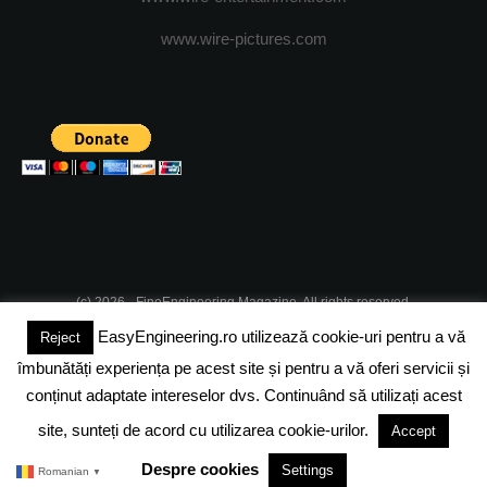
www.wire-pictures.com
(c) 2026 - FineEngineering Magazine. All rights reserved.
EasyEngineering.ro utilizează cookie-uri pentru a vă
Reject
DESPRE NOI
ABONAMENT
ADVERTISING
JOBS
îmbunătăți experiența pe acest site și pentru a vă oferi servicii și
DESPRE COOKIES
POLITICA DE CONFIDENTIALITATE
conținut adaptate intereselor dvs. Continuând să utilizați acest
site, sunteți de acord cu utilizarea cookie-urilor.
Accept
TERMENI SI CONDITII
Despre cookies
Settings
Romanian
▼