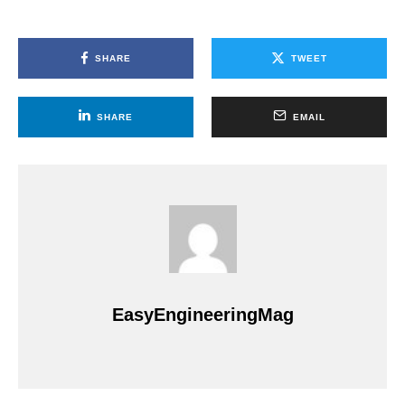
SHARE
TWEET
SHARE
EMAIL
EasyEngineeringMag