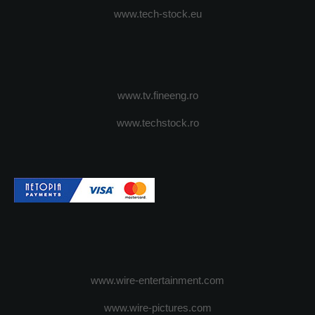
www.tech-stock.eu
www.tv.fineeng.ro
www.techstock.ro
www.wire-entertainment.com
www.wire-pictures.com