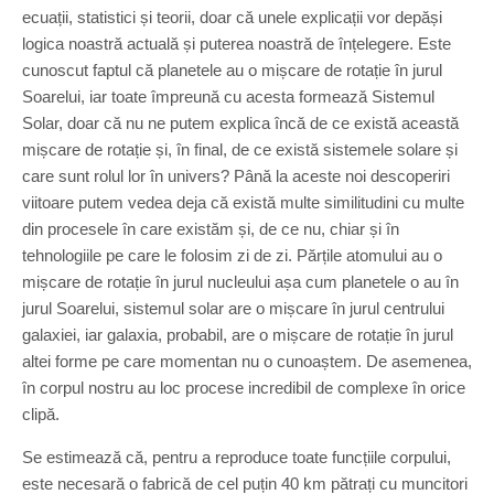
ecuații, statistici și teorii, doar că unele explicații vor depăși
logica noastră actuală și puterea noastră de înțelegere. Este
cunoscut faptul că planetele au o mișcare de rotație în jurul
Soarelui, iar toate împreună cu acesta formează Sistemul
Solar, doar că nu ne putem explica încă de ce există această
mișcare de rotație și, în final, de ce există sistemele solare și
care sunt rolul lor în univers? Până la aceste noi descoperiri
viitoare putem vedea deja că există multe similitudini cu multe
din procesele în care existăm și, de ce nu, chiar și în
tehnologiile pe care le folosim zi de zi. Părțile atomului au o
mișcare de rotație în jurul nucleului așa cum planetele o au în
jurul Soarelui, sistemul solar are o mișcare în jurul centrului
galaxiei, iar galaxia, probabil, are o mișcare de rotație în jurul
altei forme pe care momentan nu o cunoaștem. De asemenea,
în corpul nostru au loc procese incredibil de complexe în orice
clipă.
Se estimează că, pentru a reproduce toate funcțiile corpului,
este necesară o fabrică de cel puțin 40 km pătrați cu muncitori