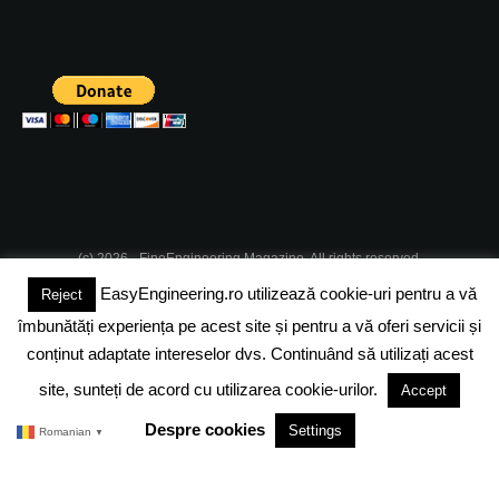
(c) 2026 - FineEngineering Magazine. All rights reserved.
EasyEngineering.ro utilizează cookie-uri pentru a vă
Reject
DESPRE NOI
ABONAMENT
ADVERTISING
JOBS
îmbunătăți experiența pe acest site și pentru a vă oferi servicii și
DESPRE COOKIES
POLITICA DE CONFIDENTIALITATE
conținut adaptate intereselor dvs. Continuând să utilizați acest
site, sunteți de acord cu utilizarea cookie-urilor.
Accept
TERMENI SI CONDITII
Despre cookies
Settings
Romanian
▼