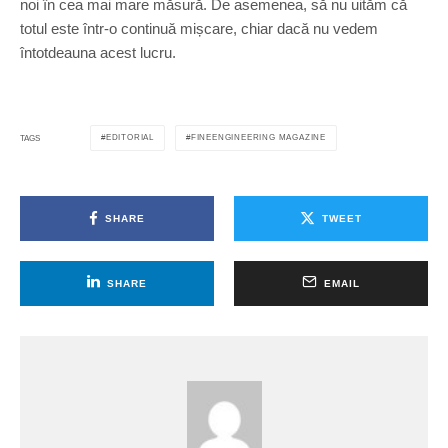
noi în cea mai mare măsură. De asemenea, să nu uităm că
totul este într-o continuă mișcare, chiar dacă nu vedem
întotdeauna acest lucru.
EDITORIAL
FINEENGINEERING MAGAZINE
TAGS
SHARE
TWEET
SHARE
EMAIL