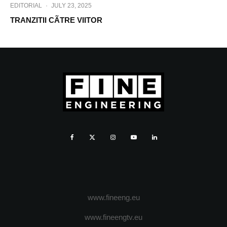
EDITORIAL
·
JULY 23, 2025
TRANZITII CÃTRE VIITOR
www.fineeng.eu
www.fineengtv.eu