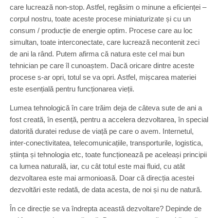
care lucrează non-stop. Astfel, regăsim o minune a eficienței –
corpul nostru, toate aceste procese miniaturizate și cu un
consum / producție de energie optim. Procese care au loc
simultan, toate interconectate, care lucrează necontenit zeci
de ani la rând. Putem afirma că natura este cel mai bun
tehnician pe care îl cunoaștem. Dacă oricare dintre aceste
procese s-ar opri, totul se va opri. Astfel, mișcarea materiei
este esențială pentru funcționarea vieții.
Lumea tehnologică în care trăim deja de câteva sute de ani a
fost creată, în esență, pentru a accelera dezvoltarea, în special
datorită duratei reduse de viață pe care o avem. Internetul,
inter-conectivitatea, telecomunicațiile, transporturile, logistica,
știința și tehnologia etc, toate funcționează pe aceleași principii
ca lumea naturală, iar, cu cât totul este mai fluid, cu atât
dezvoltarea este mai armonioasă. Doar că direcția acestei
dezvoltări este redată, de data acesta, de noi și nu de natură.
În ce direcție se va îndrepta această dezvoltare? Depinde de