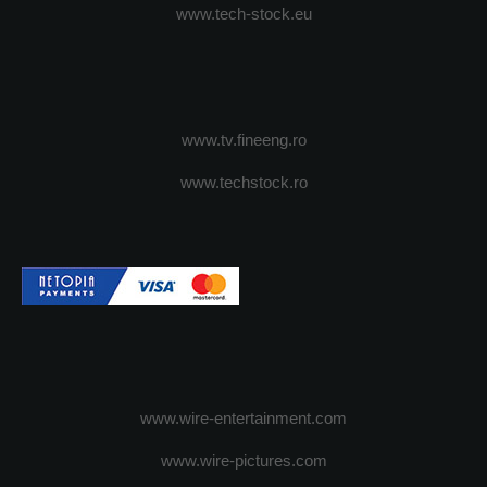
www.tech-stock.eu
www.tv.fineeng.ro
www.techstock.ro
www.wire-entertainment.com
www.wire-pictures.com