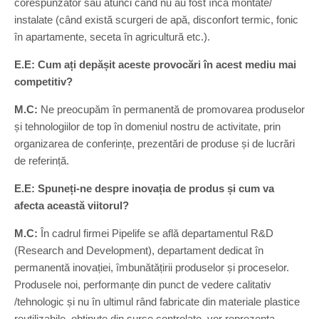
corespunzător sau atunci când nu au fost încă montate/
instalate (când există scurgeri de apă, disconfort termic, fonic
în apartamente, seceta în agricultură etc.).
E.E: Cum ați depășit aceste provocări în acest mediu mai
competitiv?
M.C:
Ne preocupăm în permanentă de promovarea produselor
și tehnologiilor de top în domeniul nostru de activitate, prin
organizarea de conferințe, prezentări de produse și de lucrări
de referință.
E.E: Spuneți-ne despre inovația de produs și cum va
afecta această viitorul?
M.C:
În cadrul firmei Pipelife se află departamentul R&D
(Research and Development), departament dedicat în
permanentă inovației, îmbunătățirii produselor și proceselor.
Produsele noi, performanțe din punct de vedere calitativ
/tehnologic și nu în ultimul rând fabricate din materiale plastice
reutilizabile, obținute din surse controlate, vor reprezenta