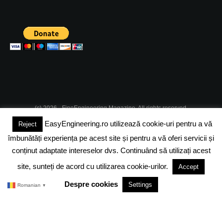
(c) 2026 - FineEngineering Magazine. All rights reserved.
EasyEngineering.ro utilizează cookie-uri pentru a vă
Reject
DESPRE NOI
ABONAMENT
ADVERTISING
JOBS
îmbunătăți experiența pe acest site și pentru a vă oferi servicii și
DESPRE COOKIES
POLITICA DE CONFIDENTIALITATE
conținut adaptate intereselor dvs. Continuând să utilizați acest
site, sunteți de acord cu utilizarea cookie-urilor.
Accept
TERMENI SI CONDITII
Despre cookies
Settings
Romanian
▼