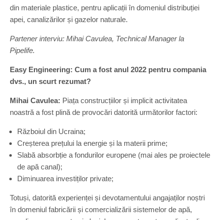
din materiale plastice, pentru aplicații în domeniul distribuției
apei, canalizărilor și gazelor naturale.
Partener interviu: Mihai Cavulea, Technical Manager la
Pipelife.
Easy Engineering: Cum a fost anul 2022 pentru compania
dvs., un scurt rezumat?
Mihai Cavulea:
Piața construcțiilor și implicit activitatea
noastră a fost plină de provocări datorită următorilor factori:
Războiul din Ucraina;
Creșterea prețului la energie și la materii prime;
Slabă absorbție a fondurilor europene (mai ales pe proiectele
de apă canal);
Diminuarea investiților private;
Totuși, datorită experienței și devotamentului angajaților noștri
în domeniul fabricării și comercializării sistemelor de apă,