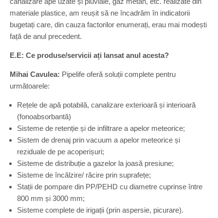
canalizare ape uzate și pluviale, gaz metan, etc. realizate din
materiale plastice, am reușit să ne încadrăm în indicatorii
bugetați care, din cauza factorilor enumerați, erau mai modești
față de anul precedent.
E.E: Ce produse/servicii ați lansat anul acesta?
Mihai Cavulea:
Pipelife oferă soluții complete pentru
următoarele:
Rețele de apă potabilă, canalizare exterioară și interioară
(fonoabsorbantă)
Sisteme de retenție și de infiltrare a apelor meteorice;
Sistem de drenaj prin vacuum a apelor meteorice și
reziduale de pe acoperișuri;
Sisteme de distribuție a gazelor la joasă presiune;
Sisteme de încălzire/ răcire prin suprafețe;
Stații de pompare din PP/PEHD cu diametre cuprinse între
800 mm și 3000 mm;
Sisteme complete de irigații (prin aspersie, picurare).