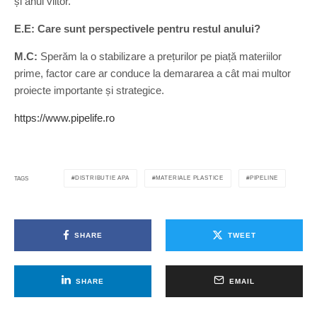
și anul viitor.
E.E: Care sunt perspectivele pentru restul anului?
M.C:
Sperăm la o stabilizare a prețurilor pe piață materiilor
prime, factor care ar conduce la demararea a cât mai multor
proiecte importante și strategice.
https://www.pipelife.ro
DISTRIBUTIE APA
MATERIALE PLASTICE
PIPELINE
TAGS
SHARE
TWEET
SHARE
EMAIL