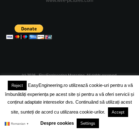
www.wire-pictures.com
(c) 2026 - FineEngineering Magazine. All rights reserved.
EasyEngineering.ro utilizează cookie-uri pentru a vă
Reject
DESPRE NOI
ABONAMENT
ADVERTISING
JOBS
îmbunătăți experiența pe acest site și pentru a vă oferi servicii și
DESPRE COOKIES
POLITICA DE CONFIDENTIALITATE
conținut adaptate intereselor dvs. Continuând să utilizați acest
site, sunteți de acord cu utilizarea cookie-urilor.
Accept
TERMENI SI CONDITII
Despre cookies
Settings
Romanian
▼