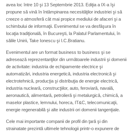
avea loc între 10 şi 13 Septembrie 2013. Ediţia a IX-a îşi
propune să vină în întâmpinarea necesităţilor industriei şi să
creeze o atmosferă cât mai propice mediului de afaceri şi a
schimbului de informaţii. Evenimentul se va desfăşura în
locaţia tradiţională, în Bucureşti, la Palatul Parlamentului, în
sălile Unirii, Take Ionescu şi I.C.Bratianu.
Evenimentul are un format business to business şi se
adresează reprezentanţilor din următoarele industrii şi domenii
de activitate: industria de echipamente electrice şi
automatizări, industria energetică, industria electronică şi
electrotehnică, producţia şi distribuţia de energie electrică,
industria nucleară, construcţiilor, auto, feroviară, navală,
aeronautică, alimentară, petrolieră şi metalurgică, chimică, a
maselor plastice, lemnului, horeca, IT&C, telecomunicaţii,
energie regenerabilă şi alte industrii ori domenii tangenţiale.
Cele mai importante companii de profil din ţară şi din
strainatate prezintă ultimele tehnologii printr-o expunere de