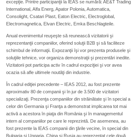
excepţie. Printre participanţii la IEAS se numără: AE&T Trading
International, Alfa Energ, Apator Polonia, Automatica,
Consolight, Csatari Plast, Eaton Electric, Electroglobal,
Electromagnetica, Elvan Electric, Emka Beschlagteile.
Anual evenimentul reuşeşte să reunească vizitatorii şi
reprezentanţii companiilor, oferind soluţii B2B şi să faciliteze
schimbul de informaţii. Expozanţii îşi vor prezenta produsele şi
soluţiile tehnice, vor organiza demonstraţii şi prezentări inedite.
Vizitatorii pot participa activ în cadrul expoziţiei şi vor avea
ocazia să afle ultimele noutăţi din industrie.
În cadrul ediţiei precedente – IEAS 2012, au fost prezente
aproximativ 80 de companii şi în jur de 3.500 de vizitatori
specializaţi. Prezenţa companiilor din străinătate şi în special a
celor din Germania şi Franţa a demonstrat implicarea tot mai
activă a acestora în piaţa din România şi în managementul
intern al companiilor pe care le reprezintă. De asemenea, au
fost prezente la IEAS companii din ţările vecine, în special din
Bulgaria şi Ungaria. China şi Rusia au reprezentat cele două