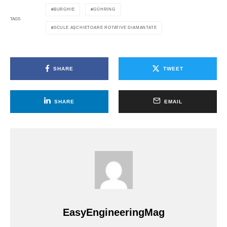
BURGHIE
GÜHRING
TAGS
SCULE AȘCHIETOARE ROTATIVE DIAMANTATE
SHARE
TWEET
SHARE
EMAIL
EasyEngineeringMag