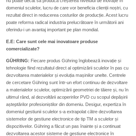
nu poate decât să producă creșterea nivelului de inovație în
domeniul sculelor, lucru de care vor beneficia clienții noștri, cu
rezultat direct in reducerea costurilor de producție. Acest lucru
poate reforma radical industria prelucrătoare în următorii ani
oferindu-i un avantaj important pe plan mondial.
E.E: Care sunt cele mai inovatoare produse
comercializate?
GÜHRING:
Fiecare produs Gühring înglobează inovație și
tehnologie fiind rezultatul direct al optimizării sculelor în pas cu
dezvoltarea materialelor și evoluția mașinilor unelte. Centrele
de cercetare Gühring sunt într-un efort continuu de dezvoltare
a materialelor sculelor, optimizării geometriei de tăiere și, nu în
ultimul rând, al dezvoltării acoperirilor PVD cu scopul depășirii
așteptărilor profesioniștilor din domeniu. Desigur, expertiza în
domeniul gestiunii sculelor s-a extrapolat către dezvoltarea
sistemelor de gestiune electronice de tip TM a sculelor și
dispozitivelor. Gühring a făcut un pas înainte și a continuat
dezvoltarea acestor sisteme de gestiune electronice în