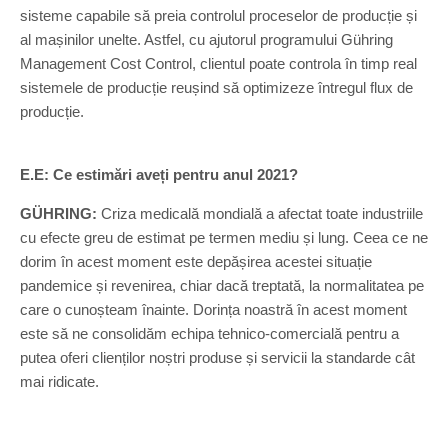
sisteme capabile să preia controlul proceselor de producție și
al mașinilor unelte. Astfel, cu ajutorul programului Gühring
Management Cost Control, clientul poate controla în timp real
sistemele de producție reușind să optimizeze întregul flux de
producție.
E.E: Ce estimări aveți pentru anul 2021?
GÜHRING:
Criza medicală mondială a afectat toate industriile
cu efecte greu de estimat pe termen mediu și lung. Ceea ce ne
dorim în acest moment este depășirea acestei situație
pandemice și revenirea, chiar dacă treptată, la normalitatea pe
care o cunoșteam înainte. Dorința noastră în acest moment
este să ne consolidăm echipa tehnico-comercială pentru a
putea oferi clienților noștri produse și servicii la standarde cât
mai ridicate.