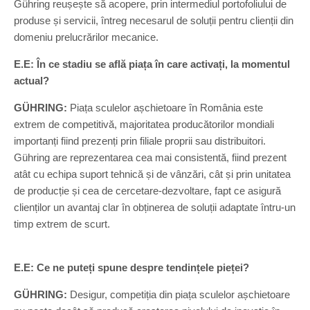
Gühring reușește să acopere, prin intermediul portofoliului de
produse și servicii, întreg necesarul de soluții pentru clienții din
domeniu prelucrărilor mecanice.
E.E: În ce stadiu se află piața în care activați, la momentul
actual?
GÜHRING:
Piața sculelor așchietoare în România este
extrem de competitivă, majoritatea producătorilor mondiali
importanți fiind prezenți prin filiale proprii sau distribuitori.
Gühring are reprezentarea cea mai consistentă, fiind prezent
atât cu echipa suport tehnică și de vânzări, cât și prin unitatea
de producție și cea de cercetare-dezvoltare, fapt ce asigură
clienților un avantaj clar în obținerea de soluții adaptate întru-un
timp extrem de scurt.
E.E: Ce ne puteți spune despre tendințele pieței?
GÜHRING:
Desigur, competiția din piața sculelor așchietoare