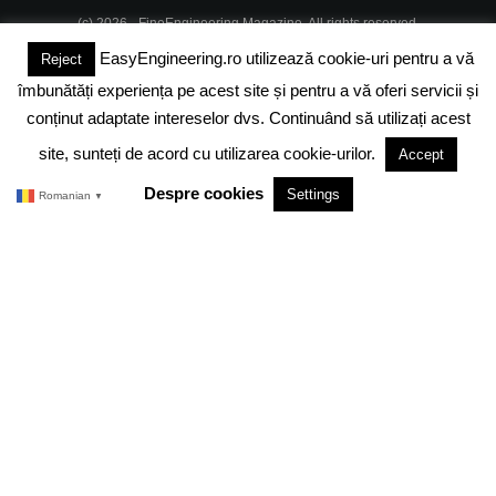
(c) 2026 - FineEngineering Magazine. All rights reserved.
EasyEngineering.ro utilizează cookie-uri pentru a vă
Reject
DESPRE NOI
ABONAMENT
ADVERTISING
JOBS
îmbunătăți experiența pe acest site și pentru a vă oferi servicii și
DESPRE COOKIES
POLITICA DE CONFIDENTIALITATE
conținut adaptate intereselor dvs. Continuând să utilizați acest
site, sunteți de acord cu utilizarea cookie-urilor.
Accept
TERMENI SI CONDITII
Despre cookies
Settings
Romanian
▼