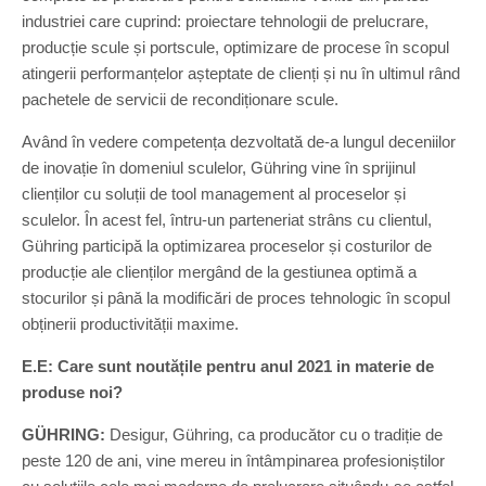
industriei care cuprind: proiectare tehnologii de prelucrare,
producție scule și portscule, optimizare de procese în scopul
atingerii performanțelor așteptate de clienți și nu în ultimul rând
pachetele de servicii de recondiționare scule.
Având în vedere competența dezvoltată de-a lungul deceniilor
de inovație în domeniul sculelor, Gühring vine în sprijinul
clienților cu soluții de tool management al proceselor și
sculelor. În acest fel, întru-un parteneriat strâns cu clientul,
Gühring participă la optimizarea proceselor și costurilor de
producție ale clienților mergând de la gestiunea optimă a
stocurilor și până la modificări de proces tehnologic în scopul
obținerii productivității maxime.
E.E: Care sunt noutățile pentru anul 2021 in materie de
produse noi?
GÜHRING:
Desigur, Gühring, ca producător cu o tradiție de
peste 120 de ani, vine mereu in întâmpinarea profesioniștilor