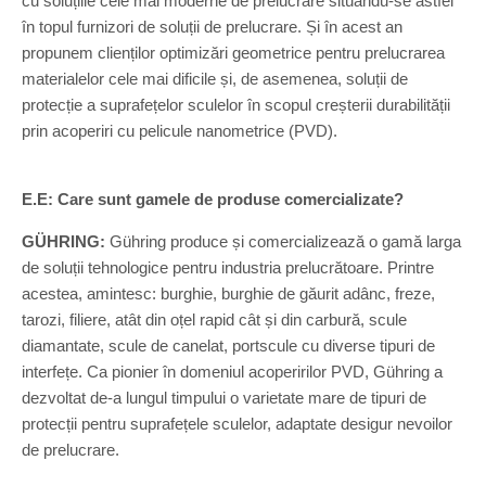
cu soluțiile cele mai moderne de prelucrare situându-se astfel
în topul furnizori de soluții de prelucrare. Și în acest an
propunem clienților optimizări geometrice pentru prelucrarea
materialelor cele mai dificile și, de asemenea, soluții de
protecție a suprafețelor sculelor în scopul creșterii durabilității
prin acoperiri cu pelicule nanometrice (PVD).
E.E: Care sunt gamele de produse comercializate?
GÜHRING:
Gühring produce și comercializează o gamă larga
de soluții tehnologice pentru industria prelucrătoare. Printre
acestea, amintesc: burghie, burghie de găurit adânc, freze,
tarozi, filiere, atât din oțel rapid cât și din carbură, scule
diamantate, scule de canelat, portscule cu diverse tipuri de
interfețe. Ca pionier în domeniul acoperirilor PVD, Gühring a
dezvoltat de-a lungul timpului o varietate mare de tipuri de
protecții pentru suprafețele sculelor, adaptate desigur nevoilor
de prelucrare.