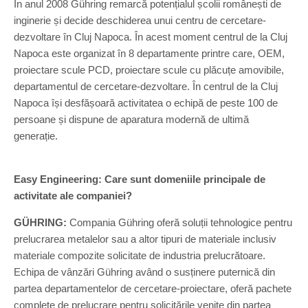
În anul 2008 Gühring remarcă potențialul școlii românești de
inginerie și decide deschiderea unui centru de cercetare-
dezvoltare în Cluj Napoca. În acest moment centrul de la Cluj
Napoca este organizat în 8 departamente printre care, OEM,
proiectare scule PCD, proiectare scule cu plăcuțe amovibile,
departamentul de cercetare-dezvoltare. În centrul de la Cluj
Napoca își desfășoară activitatea o echipă de peste 100 de
persoane și dispune de aparatura modernă de ultimă
generație.
Easy Engineering: Care sunt domeniile principale de
activitate ale companiei?
GÜHRING:
Compania Gühring oferă soluții tehnologice pentru
prelucrarea metalelor sau a altor tipuri de materiale inclusiv
materiale compozite solicitate de industria prelucrătoare.
Echipa de vânzări Gühring având o susținere puternică din
partea departamentelor de cercetare-proiectare, oferă pachete
complete de prelucrare pentru solicitările venite din partea