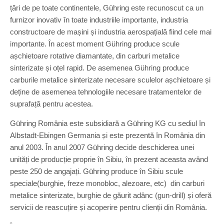
țări de pe toate continentele, Gühring este recunoscut ca un
furnizor inovativ în toate industriile importante, industria
constructoare de mașini și industria aerospațială fiind cele mai
importante. În acest moment Gühring produce scule
așchietoare rotative diamantate, din carburi metalice
sinterizate și oțel rapid. De asemenea Gühring produce
carburile metalice sinterizate necesare sculelor așchietoare și
deține de asemenea tehnologiile necesare tratamentelor de
suprafață pentru acestea.
Gühring România este subsidiară a Gühring KG cu sediul în
Albstadt-Ebingen Germania și este prezentă în România din
anul 2003. În anul 2007 Gühring decide deschiderea unei
unități de producție proprie în Sibiu, în prezent aceasta având
peste 250 de angajați. Gühring produce în Sibiu scule
speciale(burghie, freze monobloc, alezoare, etc) din carburi
metalice sinterizate, burghie de găurit adânc (gun-drill) și oferă
servicii de reascuțire și acoperire pentru clienții din România.