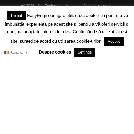
(c) 2026 - FineEngineering Magazine. All rights reserved.
EasyEngineering.ro utilizează cookie-uri pentru a vă
Reject
DESPRE NOI
ABONAMENT
ADVERTISING
JOBS
îmbunătăți experiența pe acest site și pentru a vă oferi servicii și
DESPRE COOKIES
POLITICA DE CONFIDENTIALITATE
conținut adaptate intereselor dvs. Continuând să utilizați acest
site, sunteți de acord cu utilizarea cookie-urilor.
Accept
TERMENI SI CONDITII
Despre cookies
Settings
Romanian
▼