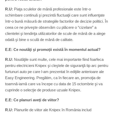
R.U:
Piaţa sculelor de mână profesionale este într-o
schimbare continuă şi prezintă fluctuaţii care sunt influenţate
într-o bună măsură de strategiile factorilor de decizie politici. În
ceea ce ne priveşte observăm cu plăcere o “cizelare” a
clientelei şi tendinţa utilizatorilor de scule de mână de a alege
odată şi bine o sculă de mână de calitate.
E.E: Ce noutăţi şi promoţii există în momentul actual?
R.U:
Noutăţile sunt multe, cele mai importante fiind foarfeca
pentru electricieni Knipex şi cleştele de siguranţă tip arc pentru
furtunuri auto pe care l-am prezentat în ediţiile anterioare ale
Easy Engineering. Pregătim, ca în fiecare an, promoţia de
toamnă-iarnă care va începe cu data de 15 octombrie şi va
cuprinde o selecţie de produse uzuale Knipex.
E.E: Ce planuri aveţi de viitor?
R.U:
Planurile de viitor ale Knipex în România includ