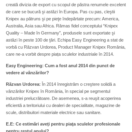
creată divizia de export cu scopul de păstra renumele excelent
de care se bucură şi astăzi în Europa. Pas cu pas, cleştii
Knipex au pătruns şi pe pieţe îndepărtate precum: America,
Australia, Asia sau Africa. Rămas fidel conceptului “Knipex
Quality – Made în Germany”, produsele sunt exportate şi
astăzi în peste 100 de ţări. Echipa Easy Engineering a stat de
vorbă cu Răzvan Urdorea, Product Manager Knipex România,
care ne-a vorbit despre piața sculelor industriale în 2014.
Easy Engineering: Cum a fost anul 2014 din punct de
vedere al vânzărilor?
Răzvan Urdorea:
În 2014 înregistrăm o creştere solidă a
vânzărilor Knipex în România, în special pe segmentul
industriei prelucrătoare. De asemenea, s-a reuşit acoperirea
eficientă a teritoriului cu dealeri de specialitate, magazine de
scule, distribuitori materiale electrice sau sanitare.
E.E: Ce estimări aveţi pentru piaţa sculelor profesionale
pentru restul anului?