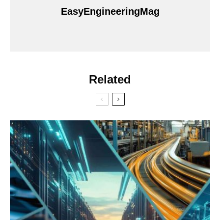
EasyEngineeringMag
Related