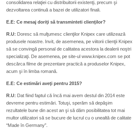
consolidarea relaţiei cu distribuitorii existenţi, precum şi
dezvoltarea continuă a bazei de utilizatori finali.
E.E: Ce mesaj doriţi să transminteti clienţilor?
R.U:
Doresc să mulţumesc clienţilor Knipex care utilizează
produsele noastre. Invit, de asemenea, pe viitorii clienţii Knipex
să se convingă personal de calitatea acestora la dealerii noştri
specializaţi. De asemenea, pe site-ul www.knipex.com se pot
descărca filme de prezentare practică a produselor Knipex,
acum şi în limba romană.
E.E: Ce estimări aveţi pentru 2015?
R.U:
Dat fiind faptul că încă mai avem destul din 2014 este
devreme pentru estimări. Totuşi, sperăm să depăşim
rezultatele bune din acest an şi să dăm posibilitatea tot mai
multor utilizatori să se bucure de lucrul cu o unealtă de calitate
“Made în Germany”.