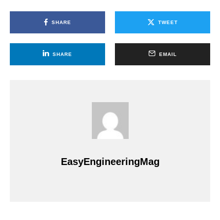
SHARE
TWEET
SHARE
EMAIL
EasyEngineeringMag