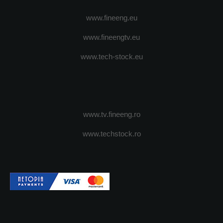
www.fineeng.eu
www.fineengtv.eu
www.tech-stock.eu
www.tv.fineeng.ro
www.techstock.ro