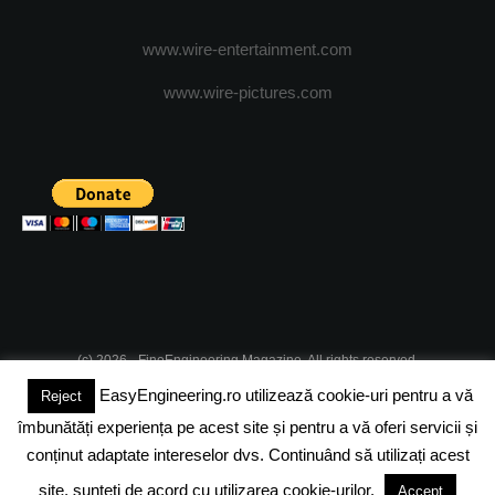
www.wire-entertainment.com
www.wire-pictures.com
(c) 2026 - FineEngineering Magazine. All rights reserved.
EasyEngineering.ro utilizează cookie-uri pentru a vă
Reject
DESPRE NOI
ABONAMENT
ADVERTISING
JOBS
îmbunătăți experiența pe acest site și pentru a vă oferi servicii și
DESPRE COOKIES
POLITICA DE CONFIDENTIALITATE
conținut adaptate intereselor dvs. Continuând să utilizați acest
site, sunteți de acord cu utilizarea cookie-urilor.
Accept