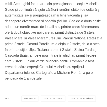
ediții. Acest ghid face parte din prestigioasa colecţie Michelin
Guide şi continuă să ajute călătorii români iubitori de cultură şi
autenticitate să-şi pregătească mai bine vacanța şi să
descopere diversitatea şi bogăţia ţării lor. Cea de-a doua ediție
aduce un număr mare de locaţii noi, printre care: Maramureș
oferă două obiective noi care au primit distincția de 3 stele,
Valea Marei și Valea Maramureșului, Parcul Național Retezat a
primit 2 stele, Castrul Porolisum a obținut 2 stele, de la o stea
în prima ediție, Ulpia Traiana a primit 2 stele, Salina Turda și
Cascada Bigăr, ambele nou intrate în ghid, au primit fiecare
câte 2 stele. Ghidul Verde Michelin pentru România a fost
creat de către experţii Grupului Michelin cu sprijinul
Departamentului de Cartografie a Michelin România pe o
perioadă de 1 an de zile.
MICHELIN
MICHELIN GUIDE
MICHELIN ROMÂNIA
TAGS