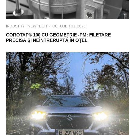
INDUSTRY
NEW TECH
·
OCTOBER 31, 2025
COROTAP® 100 CU GEOMETRIE -PM: FILETARE
PRECISĂ ŞI NEÎNTRERUPTĂ ÎN OŢEL