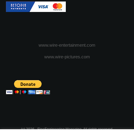
www.wire-entertainment.com
www.wire-pictures.com
(c) 2026 - FineEngineering Magazine. All rights reserved.