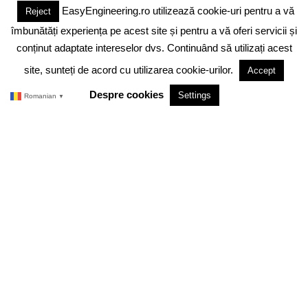
EasyEngineering.ro utilizează cookie-uri pentru a vă
Reject
DESPRE NOI
ABONAMENT
ADVERTISING
JOBS
îmbunătăți experiența pe acest site și pentru a vă oferi servicii și
DESPRE COOKIES
POLITICA DE CONFIDENTIALITATE
conținut adaptate intereselor dvs. Continuând să utilizați acest
site, sunteți de acord cu utilizarea cookie-urilor.
Accept
TERMENI SI CONDITII
Despre cookies
Settings
Romanian
▼