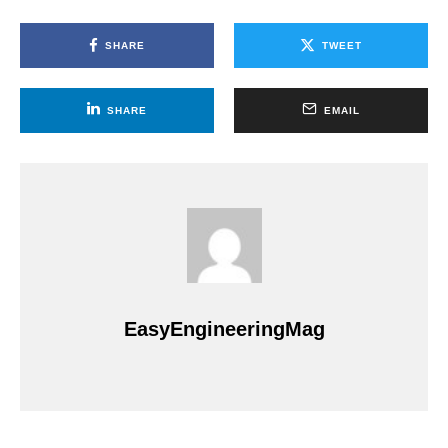
SHARE
TWEET
SHARE
EMAIL
EasyEngineeringMag