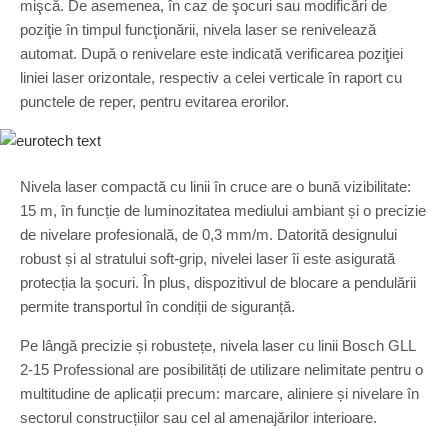
mişcă. De asemenea, în caz de şocuri sau modificări de
poziţie în timpul funcţionării, nivela laser se renivelează
automat. După o renivelare este indicată verificarea poziţiei
liniei laser orizontale, respectiv a celei verticale în raport cu
punctele de reper, pentru evitarea erorilor.
Nivela laser compactă cu linii în cruce are o bună vizibilitate:
15 m, în funcție de luminozitatea mediului ambiant și o precizie
de nivelare profesională, de 0,3 mm/m. Datorită designului
robust și al stratului soft-grip, nivelei laser îi este asigurată
protecția la șocuri. În plus, dispozitivul de blocare a pendulării
permite transportul în condiții de siguranță.
Pe lângă precizie și robustețe, nivela laser cu linii Bosch GLL
2-15 Professional are posibilități de utilizare nelimitate pentru o
multitudine de aplicații precum: marcare, aliniere și nivelare în
sectorul construcțiilor sau cel al amenajărilor interioare.