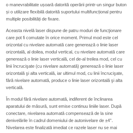
o manevrabilitate ușoară datorită operării printr-un singur buton
și o utilizare flexibilă datorită suportului multifuncțional pentru
multiple posibilități de fixare.
Aceasta nivelă laser dispune de patru moduri de funcţionare
care pot fi comutate în orice moment. Primul mod este cel
orizontal cu nivelare automată care generează o linie laser
orizontală, al doilea, modul vertical, cu nivelare automată care
generează o linie laser verticală, cel de-al treilea mod, cel cu
linii încrucişate (cu nivelare automată) generează o linie laser
orizontală şi alta verticală, iar ultimul mod, cu linii încrucişate,
fără nivelare automată, produce o linie laser orizontală şi alta
verticală.
În modul fără nivelare automată, indiferent de înclinarea
aparatului de măsură, sunt emise continuu liniile laser. După
conectare, nivelarea automată compensează de la sine
denivelările în cadrul domeniului de autonivelare de ±4°.
Nivelarea este finalizată imediat ce razele laser nu se mai