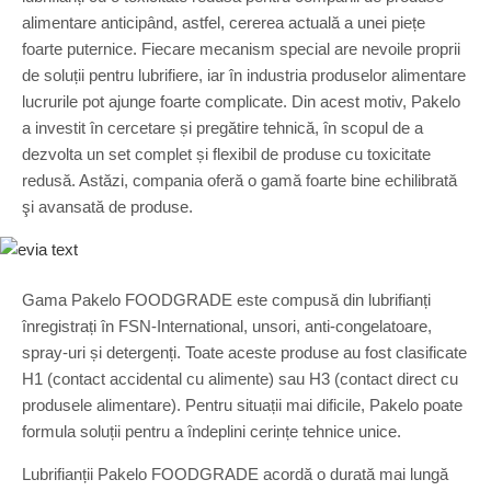
alimentare anticipând, astfel, cererea actuală a unei piețe
foarte puternice. Fiecare mecanism special are nevoile proprii
de soluții pentru lubrifiere, iar în industria produselor alimentare
lucrurile pot ajunge foarte complicate. Din acest motiv, Pakelo
a investit în cercetare și pregătire tehnică, în scopul de a
dezvolta un set complet și flexibil de produse cu toxicitate
redusă. Astăzi, compania oferă o gamă foarte bine echilibrată
şi avansată de produse.
Gama Pakelo FOODGRADE este compusă din lubrifianți
înregistrați în FSN-International, unsori, anti-congelatoare,
spray-uri și detergenți. Toate aceste produse au fost clasificate
H1 (contact accidental cu alimente) sau H3 (contact direct cu
produsele alimentare). Pentru situații mai dificile, Pakelo poate
formula soluții pentru a îndeplini cerințe tehnice unice.
Lubrifianții Pakelo FOODGRADE acordă o durată mai lungă