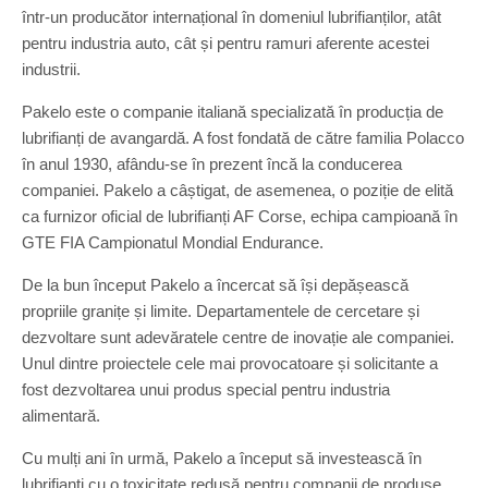
într-un producător internațional în domeniul lubrifianților, atât
pentru industria auto, cât și pentru ramuri aferente acestei
industrii.
Pakelo este o companie italiană specializată în producția de
lubrifianți de avangardă. A fost fondată de către familia Polacco
în anul 1930, afându-se în prezent încă la conducerea
companiei. Pakelo a câștigat, de asemenea, o poziție de elită
ca furnizor oficial de lubrifianți AF Corse, echipa campioană în
GTE FIA Campionatul Mondial Endurance.
De la bun început Pakelo a încercat să își depășească
propriile granițe și limite. Departamentele de cercetare și
dezvoltare sunt adevăratele centre de inovație ale companiei.
Unul dintre proiectele cele mai provocatoare și solicitante a
fost dezvoltarea unui produs special pentru industria
alimentară.
Cu mulți ani în urmă, Pakelo a început să investească în
lubrifianți cu o toxicitate redusă pentru companii de produse