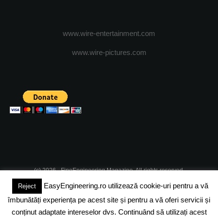
www.wire-entertainment.com
www.wire-pictures.com
(c) 2026 - FineEngineering Magazine. All rights reserved.
EasyEngineering.ro utilizează cookie-uri pentru a vă
Reject
DESPRE NOI
ABONAMENT
ADVERTISING
JOBS
îmbunătăți experiența pe acest site și pentru a vă oferi servicii și
DESPRE COOKIES
POLITICA DE CONFIDENTIALITATE
conținut adaptate intereselor dvs. Continuând să utilizați acest