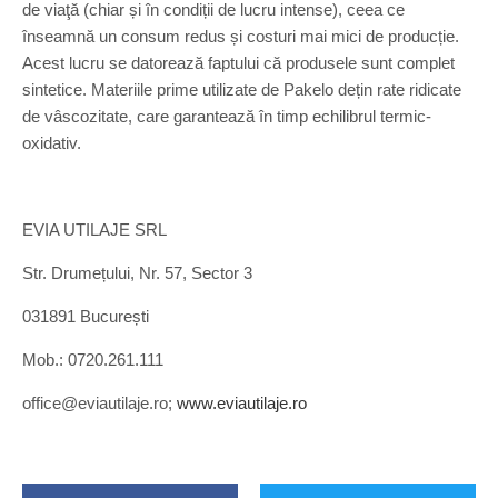
de viaţă (chiar și în condiții de lucru intense), ceea ce
înseamnă un consum redus și costuri mai mici de producție.
Acest lucru se datorează faptului că produsele sunt complet
sintetice. Materiile prime utilizate de Pakelo dețin rate ridicate
de vâscozitate, care garantează în timp echilibrul termic-
oxidativ.
EVIA UTILAJE SRL
Str. Drumețului, Nr. 57, Sector 3
031891 București
Mob.: 0720.261.111
office@eviautilaje.ro;
www.eviautilaje.ro