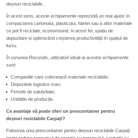
deșeuri reciclabile.
În acest sens, aceste echipamente reprezintă un real ajutor în
compactarea cartonului, plasticului, hârtiei sau a altor materiale
ce pot fi reciclate, economisind, în acest fel, spațiu de
depozitare și optimizând creșterea productivității în spațiul de
lucru.
În viziunea Recondis, utilizatorii ideali ai acestor echipamente
sunt:
Companiile care colectează materiale reciclabile;
Depozitele logistice mari;
Firmele de salubritate;
Unitățile de producție.
Ce avantaje vă poate oferi un prescontainer pentru
deșeuri reciclabile Carpați?
Folosirea unui prescontainer pentru deșeuri reciclabile Carpați
poate reduce consumul de energie cu personalul, costurile cu