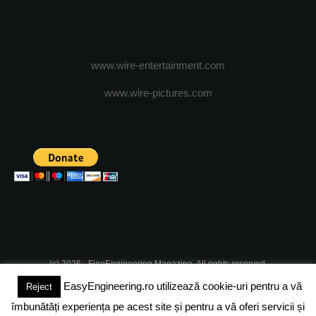
www.wire-entertainment.com
www.wire-pictures.com
(c) 2026 - FineEngineering Magazine. All rights reserved.
EasyEngineering.ro utilizează cookie-uri pentru a vă
Reject
DESPRE NOI
ABONAMENT
ADVERTISING
JOBS
îmbunătăți experiența pe acest site și pentru a vă oferi servicii și