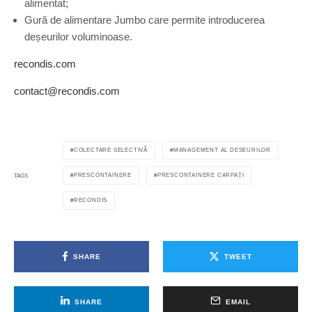
alimentat;
Gură de alimentare Jumbo care permite introducerea
deșeurilor voluminoase.
recondis.com
contact@recondis.com
COLECTARE SELECTIVĂ
MANAGEMENT AL DESEURILOR
PRESCONTAINERE
PRESCONTAINERE CARPAȚI
TAGS
RECONDIS
SHARE
TWEET
SHARE
EMAIL