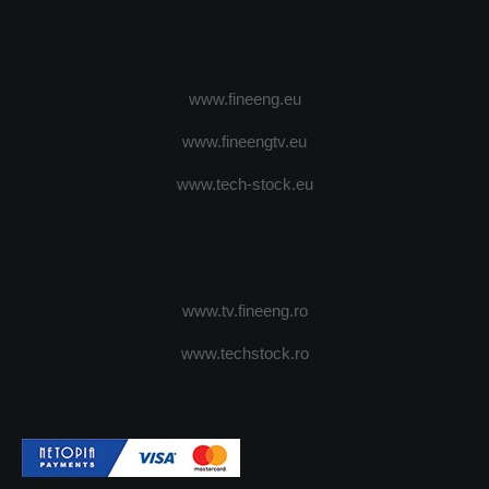
www.fineeng.eu
www.fineengtv.eu
www.tech-stock.eu
www.tv.fineeng.ro
www.techstock.ro