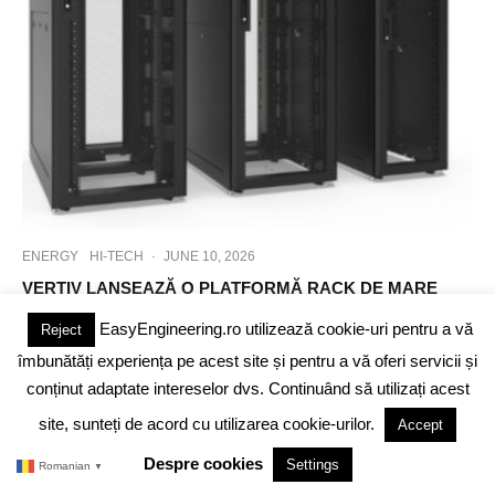
ENERGY
HI-TECH
·
JUNE 10, 2026
VERTIV LANSEAZĂ O PLATFORMĂ RACK DE MARE
CAPACITATE PENTRU IMPLEMENTĂRI AI ȘI
INFRASTRUCTURI IT DE ÎNALTĂ DENSITATE
EasyEngineering.ro utilizează cookie-uri pentru a vă
Reject
îmbunătăți experiența pe acest site și pentru a vă oferi servicii și
conținut adaptate intereselor dvs. Continuând să utilizați acest
site, sunteți de acord cu utilizarea cookie-urilor.
Accept
Despre cookies
Settings
Romanian
▼