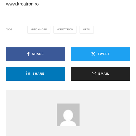
www.kreatron.ro
BECKHOFF
KREATRON
RTU
TAGS
SHARE
TWEET
SHARE
EMAIL