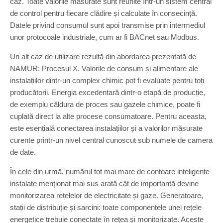
caz. Toate valorile măsurate sunt reunite într-un sistem central
de control pentru fiecare clădire și calculate în consecință.
Datele privind consumul sunt apoi transmise prin intermediul
unor protocoale industriale, cum ar fi BACnet sau Modbus.
Un alt caz de utilizare rezultă din abordarea prezentată de
NAMUR: Procesul X. Valorile de consum și alimentare ale
instalațiilor dintr-un complex chimic pot fi evaluate pentru toți
producătorii. Energia excedentară dintr-o etapă de producție,
de exemplu căldura de proces sau gazele chimice, poate fi
cuplată direct la alte procese consumatoare. Pentru aceasta,
este esențială conectarea instalațiilor și a valorilor măsurate
curente printr-un nivel central cunoscut sub numele de camera
de date.
În cele din urmă, numărul tot mai mare de contoare inteligente
instalate menționat mai sus arată cât de importantă devine
monitorizarea rețelelor de electricitate și gaze. Generatoare,
stații de distribuție și sarcini: toate componentele unei rețele
energetice trebuie conectate în rețea și monitorizate. Aceste