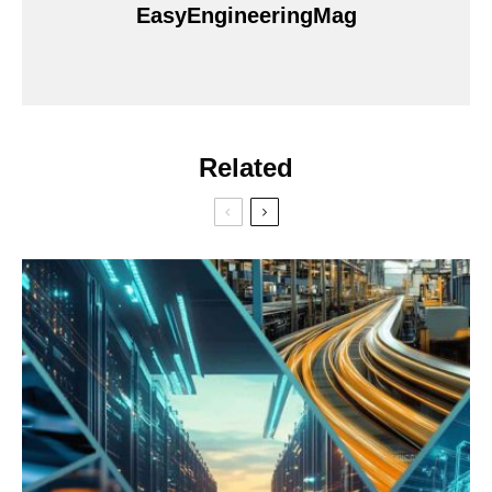
EasyEngineeringMag
Related