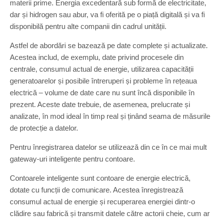
materii prime. Energia excedentară sub formă de electricitate,
dar și hidrogen sau abur, va fi oferită pe o piață digitală și va fi
disponibilă pentru alte companii din cadrul unității.
Astfel de abordări se bazează pe date complete și actualizate.
Acestea includ, de exemplu, date privind procesele din
centrale, consumul actual de energie, utilizarea capacității
generatoarelor și posibile întreruperi și probleme în rețeaua
electrică – volume de date care nu sunt încă disponibile în
prezent. Aceste date trebuie, de asemenea, prelucrate și
analizate, în mod ideal în timp real și ținând seama de măsurile
de protecție a datelor.
Pentru înregistrarea datelor se utilizează din ce în ce mai mult
gateway-uri inteligente pentru contoare.
Contoarele inteligente sunt contoare de energie electrică,
dotate cu funcții de comunicare. Acestea înregistrează
consumul actual de energie și recuperarea energiei dintr-o
clădire sau fabrică și transmit datele către actorii cheie, cum ar