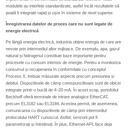
modulele au interfețe standardizate, astfel încât rezultatele să
poată fi integrate rapid și ușor în sisteme de nivel superior.
Înregistrarea datelor de proces care nu sunt legate de
energie electrică
Pe lângă energia electrică, industria obține energia de care are
nevoie prin intermediul altor mijloace. De exemplu, apa, gazul
natural și hidrogenul constituie baze importante pentru
procesele cu consum intensiv de energie. Pentru a monitoriza
consumul și recuperarea în conformitate cu conceptul
Process X, trebuie măsurate aspecte precum presiunea și
debitul. Dispozitivele de câmp corespunzătoare sunt de obicei
integrate printr-o buclă de 4–20 mA. În acest scop, portofoliul
Beckhoff oferă terminale de intrare analogice EtherCAT,
precum EL3182 sau EL3184. Acestea permit, de asemenea,
comunicarea cu dispozitivele de câmp prin intermediul
protocolului HART cunoscut. Astfel, senzorii pot fi
parametrizați și întreținuți. În plus, Ethernet-APL face deja