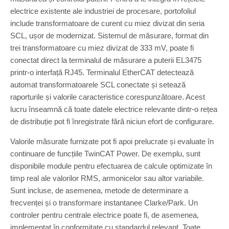
electrice existente ale industriei de procesare, portofoliul
include transformatoare de curent cu miez divizat din seria
SCL, ușor de modernizat. Sistemul de măsurare, format din
trei transformatoare cu miez divizat de 333 mV, poate fi
conectat direct la terminalul de măsurare a puterii EL3475
printr-o interfață RJ45. Terminalul EtherCAT detectează
automat transformatoarele SCL conectate și setează
raporturile și valorile caracteristice corespunzătoare. Acest
lucru înseamnă că toate datele electrice relevante dintr-o rețea
de distribuție pot fi înregistrate fără niciun efort de configurare.
Valorile măsurate furnizate pot fi apoi prelucrate și evaluate în
continuare de funcțiile TwinCAT Power. De exemplu, sunt
disponibile module pentru efectuarea de calcule optimizate în
timp real ale valorilor RMS, armonicelor sau altor variabile.
Sunt incluse, de asemenea, metode de determinare a
frecvenței și o transformare instantanee Clarke/Park. Un
controler pentru centrale electrice poate fi, de asemenea,
implementat în conformitate cu standardul relevant. Toate