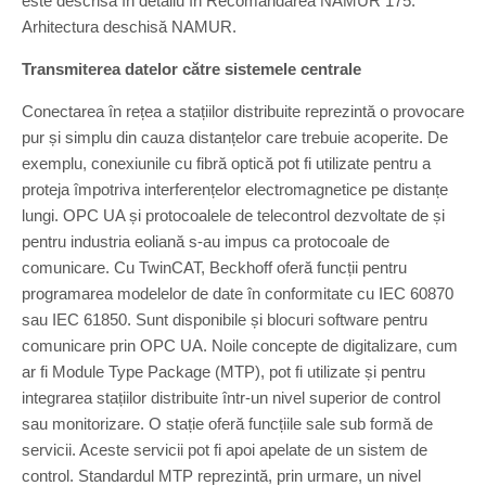
este descrisă în detaliu în Recomandarea NAMUR 175:
Arhitectura deschisă NAMUR.
Transmiterea datelor către sistemele centrale
Conectarea în rețea a stațiilor distribuite reprezintă o provocare
pur și simplu din cauza distanțelor care trebuie acoperite. De
exemplu, conexiunile cu fibră optică pot fi utilizate pentru a
proteja împotriva interferențelor electromagnetice pe distanțe
lungi. OPC UA și protocoalele de telecontrol dezvoltate de și
pentru industria eoliană s-au impus ca protocoale de
comunicare. Cu TwinCAT, Beckhoff oferă funcții pentru
programarea modelelor de date în conformitate cu IEC 60870
sau IEC 61850. Sunt disponibile și blocuri software pentru
comunicare prin OPC UA. Noile concepte de digitalizare, cum
ar fi Module Type Package (MTP), pot fi utilizate și pentru
integrarea stațiilor distribuite într-un nivel superior de control
sau monitorizare. O stație oferă funcțiile sale sub formă de
servicii. Aceste servicii pot fi apoi apelate de un sistem de
control. Standardul MTP reprezintă, prin urmare, un nivel