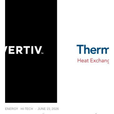
ENERGY
HI-TECH
·
JUNE 15, 2026