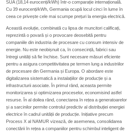
SUA (18,14 eurocenți/kWh) într-o comparație internațională.
Cu 39 eurocenți/kWh, Germania ocupă locul cinci în lume în
ceea ce privește cele mai scumpe prețuri la energia electrică.
Această evoluție, combinată cu lipsa de muncitori calificați,
reprezintă o povară și o provocare deosebită pentru
companiile din industria de procesare cu consum intensiv de
energie. Nu este neobișnuit ca, în consecință, fabrici sau
întregi unități să fie închise. Sunt necesare măsuri eficiente
pentru a asigura competitivitatea pe termen lung a industriilor
de procesare din Germania și Europa. O abordare este
digitalizarea sistematică a instalațiilor de producție și a
infrastructurii asociate. În primul rând, aceasta permite
monitorizarea și optimizarea proceselor, economisind astfel
resurse. În al doilea rând, conectarea în rețea a generatoarelor
și a sarcinilor permite controlul predictiv al distribuției energiei
electrice în cadrul unității de producție. Inițiative precum
Process X al NAMUR vizează, de asemenea, consolidarea
conectării în rețea a companiilor pentru schimbul inteligent de