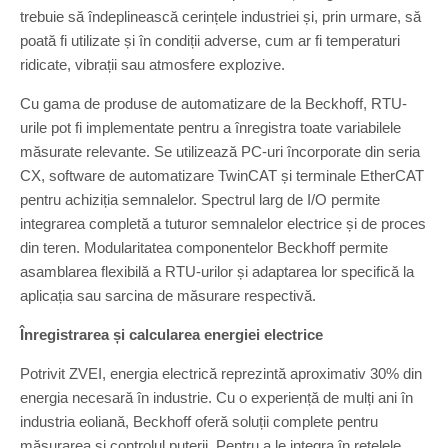
trebuie să îndeplinească cerințele industriei și, prin urmare, să
poată fi utilizate și în condiții adverse, cum ar fi temperaturi
ridicate, vibrații sau atmosfere explozive.
Cu gama de produse de automatizare de la Beckhoff, RTU-
urile pot fi implementate pentru a înregistra toate variabilele
măsurate relevante. Se utilizează PC-uri încorporate din seria
CX, software de automatizare TwinCAT și terminale EtherCAT
pentru achiziția semnalelor. Spectrul larg de I/O permite
integrarea completă a tuturor semnalelor electrice și de proces
din teren. Modularitatea componentelor Beckhoff permite
asamblarea flexibilă a RTU-urilor și adaptarea lor specifică la
aplicația sau sarcina de măsurare respectivă.
Înregistrarea și calcularea energiei electrice
Potrivit ZVEI, energia electrică reprezintă aproximativ 30% din
energia necesară în industrie. Cu o experiență de mulți ani în
industria eoliană, Beckhoff oferă soluții complete pentru
măsurarea și controlul puterii. Pentru a le integra în rețelele