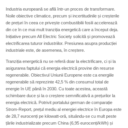
Industria europeană se află într-un proces de transformare.
Noile obiective climatice, precum și incertitudinile și creșterile
de prețuri în ceea ce privește combustibilii fosili accelerează
din ce în ce mai mult tranziția energetică care a început deja.
Inițiative precum All Electric Society solicită și promovează
electrificarea tuturor industriilor. Presiunea asupra producției
industriale este, de asemenea, în creștere.
Tranziția energetică nu se referă doar la electrificare, ci și la
asigurarea faptului că energia electrică provine din resurse
regenerabile. Obiectivul Uniunii Europene este ca energiile
regenerabile să reprezinte 42,5 % din consumul total de
energie în UE până în 2030. Cu toate acestea, această
schimbare duce și la o creștere semnificativă a prețurilor la
energia electrică. Potrivit portalului german de comparație
Strom-Report, prețul mediu al energiei electrice în Europa este
de 28,7 eurocenți pe kilowatt-oră, situându-se cu mult peste
țările industrializate precum China (6,95 eurocenți/kWh) și