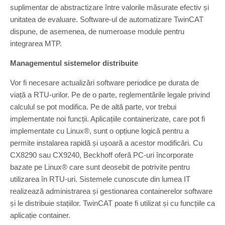
suplimentar de abstractizare între valorile măsurate efectiv și
unitatea de evaluare. Software-ul de automatizare TwinCAT
dispune, de asemenea, de numeroase module pentru
integrarea MTP.
Managementul sistemelor distribuite
Vor fi necesare actualizări software periodice pe durata de
viață a RTU-urilor. Pe de o parte, reglementările legale privind
calculul se pot modifica. Pe de altă parte, vor trebui
implementate noi funcții. Aplicațiile containerizate, care pot fi
implementate cu Linux®, sunt o opțiune logică pentru a
permite instalarea rapidă și ușoară a acestor modificări. Cu
CX8290 sau CX9240, Beckhoff oferă PC-uri încorporate
bazate pe Linux® care sunt deosebit de potrivite pentru
utilizarea în RTU-uri. Sistemele cunoscute din lumea IT
realizează administrarea și gestionarea containerelor software
și le distribuie stațiilor. TwinCAT poate fi utilizat și cu funcțiile ca
aplicație container.