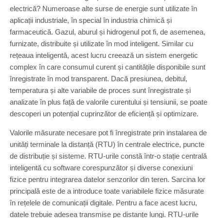
electrică? Numeroase alte surse de energie sunt utilizate în
aplicații industriale, în special în industria chimică și
farmaceutică. Gazul, aburul și hidrogenul pot fi, de asemenea,
furnizate, distribuite și utilizate în mod inteligent. Similar cu
rețeaua inteligentă, acest lucru creează un sistem energetic
complex în care consumul curent și cantitățile disponibile sunt
înregistrate în mod transparent. Dacă presiunea, debitul,
temperatura și alte variabile de proces sunt înregistrate și
analizate în plus față de valorile curentului și tensiunii, se poate
descoperi un potențial cuprinzător de eficiență și optimizare.
Valorile măsurate necesare pot fi înregistrate prin instalarea de
unități terminale la distanță (RTU) în centrale electrice, puncte
de distribuție și sisteme. RTU-urile constă într-o stație centrală
inteligentă cu software corespunzător și diverse conexiuni
fizice pentru integrarea datelor senzorilor din teren. Sarcina lor
principală este de a introduce toate variabilele fizice măsurate
în rețelele de comunicații digitale. Pentru a face acest lucru,
datele trebuie adesea transmise pe distanțe lungi. RTU-urile