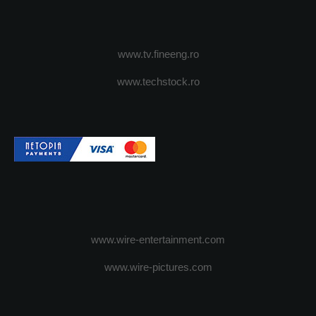
www.tv.fineeng.ro
www.techstock.ro
www.wire-entertainment.com
www.wire-pictures.com