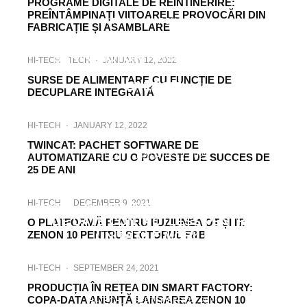
PROGRAME DIGITALE DE REÎNTINERIRE:
PREÎNTÂMPINAȚI VIITOARELE PROVOCĂRI DIN
HI-TECH
·
MARCH 7, 2022
FABRICAȚIE ȘI ASAMBLARE
SERIA AA3000: ALTERNATIVĂ
SERVOMOTOR PENTRU CILINDRI
HI-TECH
TECH
·
JANUARY 12, 2022
PNEUMATICI CU CONSUM MARE DE
SURSE DE ALIMENTARE CU FUNCȚIE DE
ENERGIE
DECUPLARE INTEGRATĂ
HI-TECH
·
JANUARY 12, 2022
TWINCAT: PACHET SOFTWARE DE
AUTOMATIZARE CU O POVESTE DE SUCCES DE
TECH
·
JANUARY 12, 2022
25 DE ANI
SISTEMUL DE TRANSPORT XTS CU
INOVATOAREA NO CABLE TECHNOLOGY
HI-TECH
·
DECEMBER 9, 2021
(NCT) – ALIMENTARE ȘI TRANSMITERE
DE DATE CONTACTLESS PENTRU
O PLATFORMĂ PENTRU FUZIUNEA OT ȘI IT:
ZENON 10 PENTRU SECTORUL F&B
UNITĂȚILE MOBILE
HI-TECH
·
SEPTEMBER 24, 2021
PRODUCȚIA ÎN REȚEA DIN SMART FACTORY:
COPA-DATA ANUNȚĂ LANSAREA ZENON 10
HI-TECH
·
SEPTEMBER 24, 2021