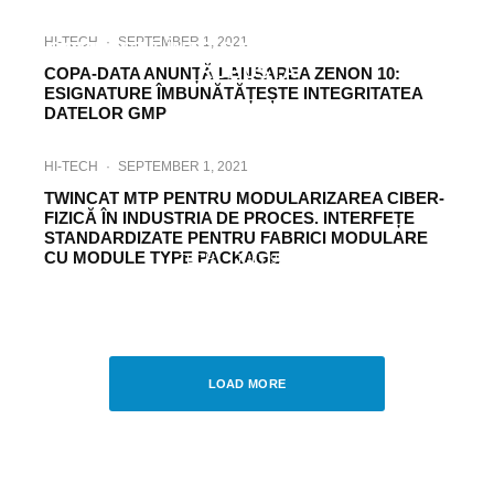
BECKHOFF: TEHNOLOGIE DRIVE
HI-TECH
·
SEPTEMBER 1, 2021
COMPACTĂ ÎNTR-O CARCASĂ METALICĂ
ROBUSTĂ
COPA-DATA ANUNȚĂ LANSAREA ZENON 10:
ESIGNATURE ÎMBUNĂTĂȚEȘTE INTEGRITATEA
DATELOR GMP
HI-TECH
·
SEPTEMBER 1, 2021
TWINCAT MTP PENTRU MODULARIZAREA CIBER-
FIZICĂ ÎN INDUSTRIA DE PROCES. INTERFEȚE
STANDARDIZATE PENTRU FABRICI MODULARE
CU MODULE TYPE PACKAGE
TECH
·
JULY 9, 2021
AL8000: SERIE DE MOTOARE LINIARE DE
ÎNALTĂ PERFORMANȚĂ MADE IN
GERMANY
LOAD MORE