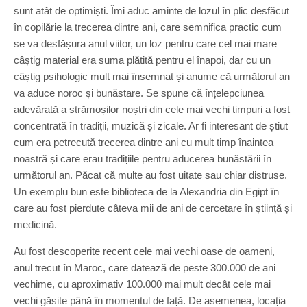
sunt atât de optimiști. Îmi aduc aminte de lozul în plic desfăcut
în copilărie la trecerea dintre ani, care semnifica practic cum
se va desfășura anul viitor, un loz pentru care cel mai mare
câștig material era suma plătită pentru el înapoi, dar cu un
câștig psihologic mult mai însemnat și anume că următorul an
va aduce noroc și bunăstare. Se spune că înțelepciunea
adevărată a strămoșilor noștri din cele mai vechi timpuri a fost
concentrată în tradiții, muzică și zicale. Ar fi interesant de știut
cum era petrecută trecerea dintre ani cu mult timp înaintea
noastră și care erau tradițiile pentru aducerea bunăstării în
următorul an. Păcat că multe au fost uitate sau chiar distruse.
Un exemplu bun este biblioteca de la Alexandria din Egipt în
care au fost pierdute câteva mii de ani de cercetare în știință și
medicină.
Au fost descoperite recent cele mai vechi oase de oameni,
anul trecut în Maroc, care datează de peste 300.000 de ani
vechime, cu aproximativ 100.000 mai mult decât cele mai
vechi găsite până în momentul de față. De asemenea, locația