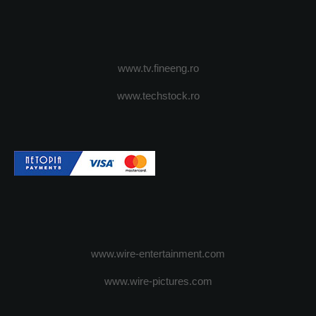
www.tv.fineeng.ro
www.techstock.ro
www.wire-entertainment.com
www.wire-pictures.com