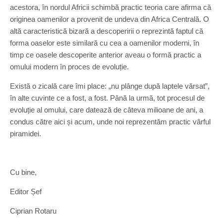
acestora, în nordul Africii schimbă practic teoria care afirma că
originea oamenilor a provenit de undeva din Africa Centrală. O
altă caracteristică bizară a descoperirii o reprezintă faptul că
forma oaselor este similară cu cea a oamenilor moderni, în
timp ce oasele descoperite anterior aveau o formă practic a
omului modern în proces de evoluție.
Există o zicală care îmi place: „nu plânge după laptele vărsat”,
în alte cuvinte ce a fost, a fost. Până la urmă, tot procesul de
evoluție al omului, care datează de câteva milioane de ani, a
condus către aici și acum, unde noi reprezentăm practic vârful
piramidei.
Cu bine,
Editor Șef
Ciprian Rotaru