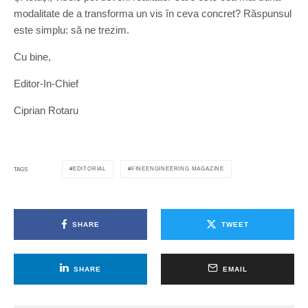
modalitate de a transforma un vis în ceva concret? Răspunsul
este simplu: să ne trezim.
Cu bine,
Editor-In-Chief
Ciprian Rotaru
EDITORIAL
FINEENGINEERING MAGAZINE
TAGS
SHARE
TWEET
SHARE
EMAIL