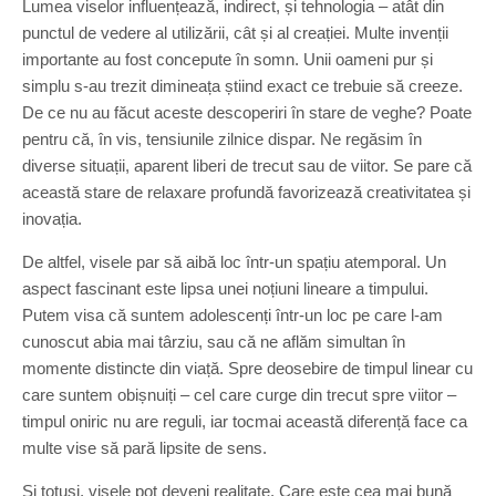
Lumea viselor influențează, indirect, și tehnologia – atât din
punctul de vedere al utilizării, cât și al creației. Multe invenții
importante au fost concepute în somn. Unii oameni pur și
simplu s-au trezit dimineața știind exact ce trebuie să creeze.
De ce nu au făcut aceste descoperiri în stare de veghe? Poate
pentru că, în vis, tensiunile zilnice dispar. Ne regăsim în
diverse situații, aparent liberi de trecut sau de viitor. Se pare că
această stare de relaxare profundă favorizează creativitatea și
inovația.
De altfel, visele par să aibă loc într-un spațiu atemporal. Un
aspect fascinant este lipsa unei noțiuni lineare a timpului.
Putem visa că suntem adolescenți într-un loc pe care l-am
cunoscut abia mai târziu, sau că ne aflăm simultan în
momente distincte din viață. Spre deosebire de timpul linear cu
care suntem obișnuiți – cel care curge din trecut spre viitor –
timpul oniric nu are reguli, iar tocmai această diferență face ca
multe vise să pară lipsite de sens.
Și totuși, visele pot deveni realitate. Care este cea mai bună