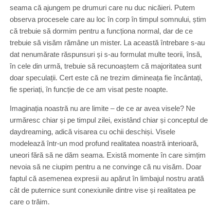
seama că ajungem pe drumuri care nu duc nicăieri. Putem
observa procesele care au loc în corp în timpul somnului, știm
că trebuie să dormim pentru a funcționa normal, dar de ce
trebuie să visăm rămâne un mister. La această întrebare s-au
dat nenumărate răspunsuri și s-au formulat multe teorii, însă,
în cele din urmă, trebuie să recunoaștem că majoritatea sunt
doar speculații. Cert este că ne trezim dimineața fie încântați,
fie speriați, în funcție de ce am visat peste noapte.
Imaginația noastră nu are limite – de ce ar avea visele? Ne
urmăresc chiar și pe timpul zilei, existând chiar și conceptul de
daydreaming, adică visarea cu ochii deschiși. Visele
modelează într-un mod profund realitatea noastră interioară,
uneori fără să ne dăm seama. Există momente în care simțim
nevoia să ne ciupim pentru a ne convinge că nu visăm. Doar
faptul că asemenea expresii au apărut în limbajul nostru arată
cât de puternice sunt conexiunile dintre vise și realitatea pe
care o trăim.