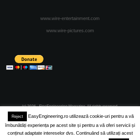
www.wire-entertainment.com
www.wire-pictures.com
(c) 2026 - FineEngineering Magazine. All rights reserved.
EasyEngineering.ro utilizează cookie-uri pentru a vă
Reject
DESPRE NOI
ABONAMENT
ADVERTISING
JOBS
îmbunătăți experiența pe acest site și pentru a vă oferi servicii și
DESPRE COOKIES
POLITICA DE CONFIDENTIALITATE
conținut adaptate intereselor dvs. Continuând să utilizați acest