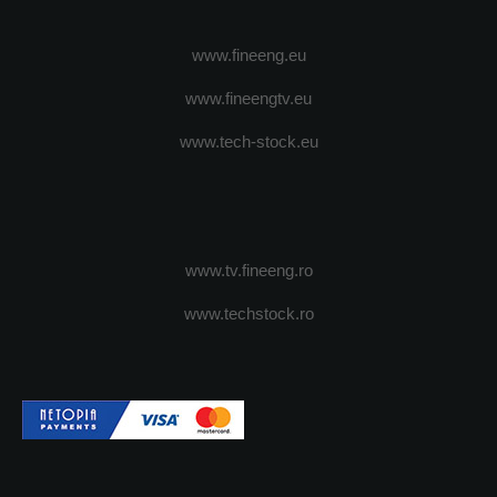
www.fineeng.eu
www.fineengtv.eu
www.tech-stock.eu
www.tv.fineeng.ro
www.techstock.ro