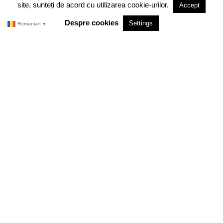
site, sunteți de acord cu utilizarea cookie-urilor.
Accept
TERMENI SI CONDITII
Despre cookies
Settings
Romanian
▼