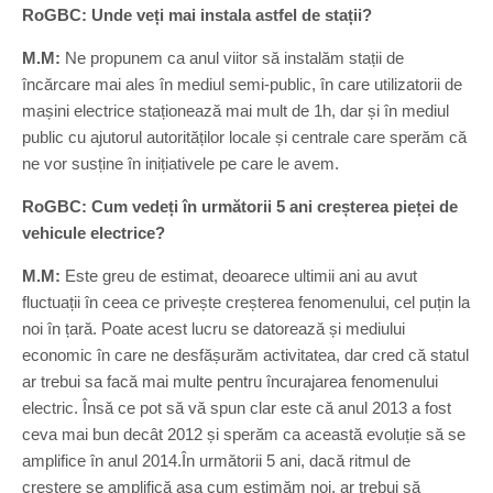
RoGBC:
Unde veți mai instala astfel de stații?
M.M:
Ne propunem ca anul viitor să instalăm stații de
încărcare mai ales în mediul semi-public, în care utilizatorii de
mașini electrice staționează mai mult de 1h, dar și în mediul
public cu ajutorul autorităților locale și centrale care sperăm că
ne vor susține în inițiativele pe care le avem.
RoGBC: Cum vedeți în următorii 5 ani creșterea pieței de
vehicule electrice?
M.M:
Este greu de estimat, deoarece ultimii ani au avut
fluctuații în ceea ce privește creșterea fenomenului, cel puțin la
noi în țară. Poate acest lucru se datorează și mediului
economic în care ne desfășurăm activitatea, dar cred că statul
ar trebui sa facă mai multe pentru încurajarea fenomenului
electric. Însă ce pot să vă spun clar este că anul 2013 a fost
ceva mai bun decât 2012 și sperăm ca această evoluție să se
amplifice în anul 2014.În următorii 5 ani, dacă ritmul de
creștere se amplifică așa cum estimăm noi, ar trebui să