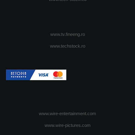
www.tv.fineeng.ro
www.techstock.ro
www.wire-entertainment.com
www.wire-pictures.com