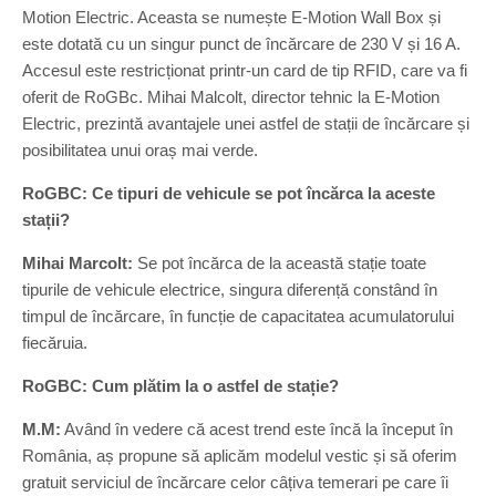
Motion Electric. Aceasta se numește E-Motion Wall Box și
este dotată cu un singur punct de încărcare de 230 V și 16 A.
Accesul este restricționat printr-un card de tip RFID, care va fi
oferit de RoGBc. Mihai Malcolt, director tehnic la E-Motion
Electric, prezintă avantajele unei astfel de stații de încărcare și
posibilitatea unui oraș mai verde.
RoGBC: Ce tipuri de vehicule se pot încărca la aceste
stații?
Mihai Marcolt:
Se pot încărca de la această stație toate
tipurile de vehicule electrice, singura diferență constând în
timpul de încărcare, în funcție de capacitatea acumulatorului
fiecăruia.
RoGBC: Cum plătim la o astfel de stație?
M.M:
Având în vedere că acest trend este încă la început în
România, aș propune să aplicăm modelul vestic și să oferim
gratuit serviciul de încărcare celor câțiva temerari pe care îi