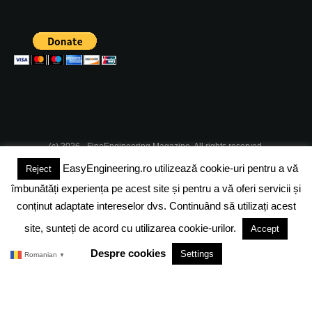
(c) 2026 - FineEngineering Magazine. All rights reserved.
EasyEngineering.ro utilizează cookie-uri pentru a vă
Reject
DESPRE NOI
ABONAMENT
ADVERTISING
JOBS
îmbunătăți experiența pe acest site și pentru a vă oferi servicii și
DESPRE COOKIES
POLITICA DE CONFIDENTIALITATE
conținut adaptate intereselor dvs. Continuând să utilizați acest
site, sunteți de acord cu utilizarea cookie-urilor.
Accept
TERMENI SI CONDITII
Despre cookies
Settings
Romanian
▼