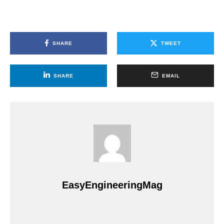
SHARE
TWEET
SHARE
EMAIL
EasyEngineeringMag