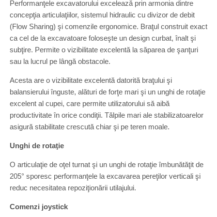
Performanţele excavatorului excelează prin armonia dintre
concepţia articulaţiilor, sistemul hidraulic cu divizor de debit
(Flow Sharing) şi comenzile ergonomice. Braţul construit exact
ca cel de la excavatoare foloseşte un design curbat, înalt şi
subţire. Permite o vizibilitate excelentă la săparea de şanţuri
sau la lucrul pe lângă obstacole.
Acesta are o vizibilitate excelentă datorită braţului şi
balansierului înguste, alături de forţe mari şi un unghi de rotaţie
excelent al cupei, care permite utilizatorului să aibă
productivitate în orice condiţii. Tălpile mari ale stabilizatoarelor
asigură stabilitate crescută chiar şi pe teren moale.
Unghi de rotaţie
O articulaţie de oţel turnat şi un unghi de rotaţie îmbunătăţit de
205° sporesc performanţele la excavarea pereţilor verticali şi
reduc necesitatea repoziţionării utilajului.
Comenzi joystick