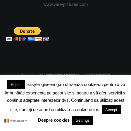
www.wire-pictures.com
(c) 2026 - FineEngineering Magazine. All rights reserved.
EasyEngineering.ro utilizează cookie-uri pentru a vă
Reject
DESPRE NOI
ABONAMENT
ADVERTISING
JOBS
îmbunătăți experiența pe acest site și pentru a vă oferi servicii și
DESPRE COOKIES
POLITICA DE CONFIDENTIALITATE
conținut adaptate intereselor dvs. Continuând să utilizați acest
site, sunteți de acord cu utilizarea cookie-urilor.
Accept
TERMENI SI CONDITII
Despre cookies
Settings
Romanian
▼