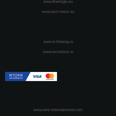
www.fineengtv.eu
www.tech-stock.eu
www.tv.fineeng.ro
www.techstock.ro
www.wire-entertainment.com