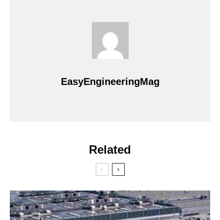
EasyEngineeringMag
Related