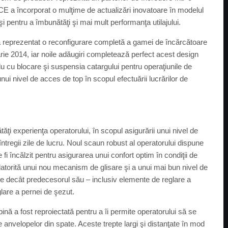
o CE a încorporat o mulţime de actualizări inovatoare în modelul
şi pentru a îmbunătăţi şi mai mult performanţa utilajului.
F a reprezentat o reconfigurare completă a gamei de încărcătoare
uarie 2014, iar noile adăugiri completează perfect acest design
plu cu blocare şi suspensia catargului pentru operaţiunile de
ui nivel de acces de top în scopul efectuării lucrărilor de
tăţi experienţa operatorului, în scopul asigurării unui nivel de
 întregii zile de lucru. Noul scaun robust al operatorului dispune
 fi încălzit pentru asigurarea unui confort optim în condiţii de
datorită unui nou mecanism de glisare şi a unui mai bun nivel de
lare decât predecesorul său – inclusiv elemente de reglare a
glare a pernei de şezut.
ină a fost reproiectată pentru a îi permite operatorului să se
le anvelopelor din spate. Aceste trepte largi şi distanţate în mod