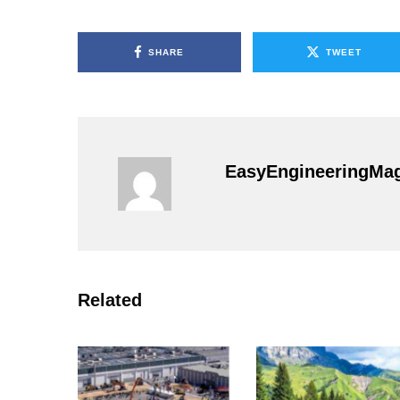
SHARE
TWEET
EasyEngineeringMa
Related