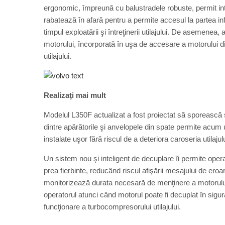
ergonomic, împreună cu balustradele robuste, permit intra
rabatează în afară pentru a permite accesul la partea in
timpul exploatării şi întreţinerii utilajului. De asemenea, 
motorului, încorporată în uşa de accesare a motorului di
utilajului.
Realizaţi mai mult
Modelul L350F actualizat a fost proiectat să sporească şi 
dintre apărătorile şi anvelopele din spate permite acum util
instalate uşor fără riscul de a deteriora caroseria utilaju
Un sistem nou şi inteligent de decuplare îi permite oper
prea fierbinte, reducând riscul afişării mesajului de eroa
monitorizează durata necesară de menţinere a motorului 
operatorul atunci când motorul poate fi decuplat în sigur
funcţionare a turbocompresorului utilajului.