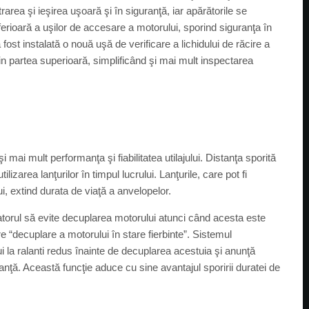
rea şi ieşirea uşoară şi în siguranţă, iar apărătorile se
ferioară a uşilor de accesare a motorului, sporind siguranţa în
a fost instalată o nouă uşă de verificare a lichidului de răcire a
n partea superioară, simplificând şi mai mult inspectarea
mai mult performanţa şi fiabilitatea utilajului. Distanţa sporită
izarea lanţurilor în timpul lucrului. Lanţurile, care pot fi
lui, extind durata de viaţă a anvelopelor.
atorul să evite decuplarea motorului atunci când acesta este
re “decuplare a motorului în stare fierbinte”. Sistemul
la ralanti redus înainte de decuplarea acestuia şi anunţă
anţă. Această funcţie aduce cu sine avantajul sporirii duratei de