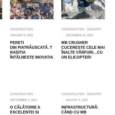
CONSTRUCTION
·
CONSTRUCTION
INDUSTRY
JANUARY 6, 2025
·
DECEMBER 16, 2024
PERETI
MB CRUSHER
DIN PIATRÃUSCATÃ. T
CUCERESTE CELE MAI
RADITIA
ÎNALTE VÂRFURI…CU
ÎNTÂLNESTE INOVATIA
UN ELICOPTER!
CONSTRUCTION
·
CONSTRUCTION
INDUSTRY
SEPTEMBER 2, 2024
·
AUGUST 5, 2024
O CÃLÃTORIE A
INFRASTRUCTURÃ:
EXCELENTEI SI
CÂND CU MB