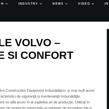
CH
INDUSTRY
NEWS
VIDEO
I
E VOLVO –
E SI CONFORT
 Volvo Construction Equipment îmbunătăţesc şi mai mult acest
caracteristici de siguranţă şi mentenanţă îmbunătăţite.
t se află acum în al șaptelea an de producţie. Utilizat în
trem de productiv reprezintă un partener de încredere într-o