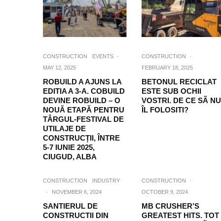
CONSTRUCTION
EVENTS
·
CONSTRUCTION
·
MAY 12, 2025
FEBRUARY 18, 2025
ROBUILD A AJUNS LA
BETONUL RECICLAT
EDITIA A 3-A. COBUILD
ESTE SUB OCHII
DEVINE ROBUILD – O
VOSTRI. DE CE SÃ NU
NOUĂ ETAPĂ PENTRU
ÎL FOLOSITI?
TÂRGUL-FESTIVAL DE
UTILAJE DE
CONSTRUCȚII, ÎNTRE
5-7 IUNIE 2025,
CIUGUD, ALBA
CONSTRUCTION
INDUSTRY
CONSTRUCTION
·
·
NOVEMBER 6, 2024
OCTOBER 9, 2024
SANTIERUL DE
MB CRUSHER’S
CONSTRUCTII DIN
GREATEST HITS. TOT