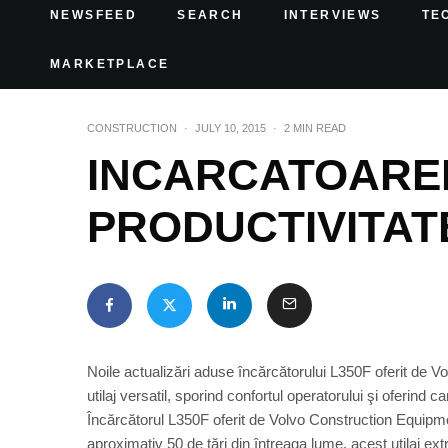
NEWSFEED
SEARCH
INTERVIEWS
TE
MARKETPLACE
CONSTRUCTION
·
JULY 10, 2015
·
2 MIN READ
INCARCATOAREL
PRODUCTIVITAT
Noile actualizări aduse încărcătorului L350F oferit de
utilaj versatil, sporind confortul operatorului şi oferind 
Încărcătorul L350F oferit de Volvo Construction Equipmen
aproximativ 50 de ţări din întreaga lume, acest utilaj ex