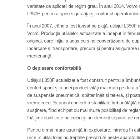
varietate de aplicaţii de regim greu. În anul 2014, Volv
L350F, pentru a spori siguranţa şi confortul operatorului 
În anul 2007, când a fost lansat pe piaţă, utilajul L350
Volvo. Producţia utilajelor actualizate a început în febr
original, care iniţial a adus cu sine convertizoare de cu
încărcare şi transportare, precum şi pentru asigurarea un
mentenanţă.
O deplasare confortabilă
Utilajul L350F actualizat a fost construit pentru a îmbună
confort sporit şi a unei productivităţi mai mari pe durata
de suspensie pneumatică, spătar înalt şi tetieră, şi poate
vreme rece. Scaunul conferă o stabilitate îmbunătăţită 
susţinere, fiind echipat cu mai multe posibilităţi de reg
înălţimii codificate pe culori şi un element separat de re
Pentru o mai mare uşurinţă în exploatare, intrarea în cab
urce în utilaj folosind treptele prevăzute peste apărători