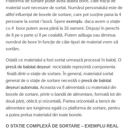
Platforma de sortare poate avea atâtea boxe, câte fracții de
material sunt necesare de sortat. Numărul personalului este de
altfel influențat de boxele de sortare, care pot susține pana la 4
persoane la sortat / boxă. Spere
exemplu
daca avem o stație
cu 4 boxe putem avea până la 16 oameni. Dispuși în perechi
de 8 pe o parte și 8 pe cealaltă. Putem adăuga sau diminua
numărul de boxe în funcție de câte tipuri de material vrem să
sortăm.
Odată ce materialul a fost sortat urmează procesat în baloți. O
presă de balotat deșeuri
reciclabile reprezintă componenta
finală dintr-o stație de sortare. În general, materialul sortat
generat de o stație de sortare necesită o
presă de balotat
deșeuri automata
. Aceasta va fi alimentată cu materialul din
boxele de sortare, printr-o bandă de alimentare, formată tot din
două părți, oblică și orizontală. Partea orizontală a benzii de
alimentare are lungimea egală cu platforma de sortare, pentru
a putea prelua materialul din toate boxele.
O STAȚIE COMPLEXĂ DE SORTARE – EXEMPLU REAL