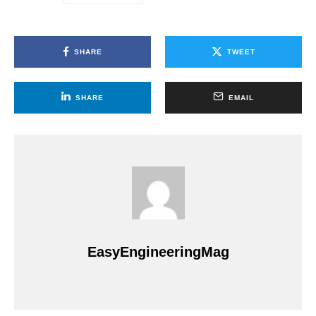
SHARE
TWEET
SHARE
EMAIL
EasyEngineeringMag