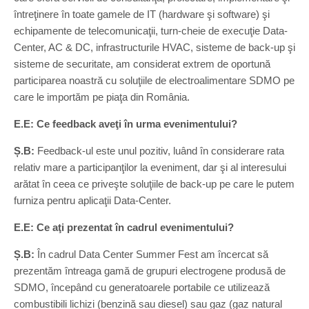
întreţinere în toate gamele de IT (hardware şi software) şi
echipamente de telecomunicaţii, turn-cheie de execuţie Data-
Center, AC & DC, infrastructurile HVAC, sisteme de back-up şi
sisteme de securitate, am considerat extrem de oportună
participarea noastră cu soluţiile de electroalimentare SDMO pe
care le importăm pe piaţa din România.
E.E: Ce feedback aveţi în urma evenimentului?
Ș.B:
Feedback-ul este unul pozitiv, luând în considerare rata
relativ mare a participanţilor la eveniment, dar şi al interesului
arătat în ceea ce priveşte soluţiile de back-up pe care le putem
furniza pentru aplicaţii Data-Center.
E.E: Ce aţi prezentat în cadrul evenimentului?
Ș.B:
În cadrul Data Center Summer Fest am încercat să
prezentăm întreaga gamă de grupuri electrogene produsă de
SDMO, începând cu generatoarele portabile ce utilizează
combustibili lichizi (benzină sau diesel) sau gaz (gaz natural