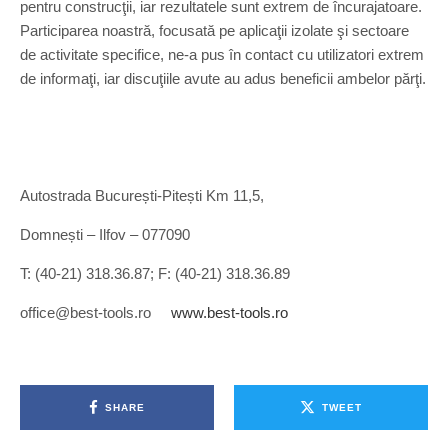
pentru construcţii, iar rezultatele sunt extrem de încurajatoare.
Participarea noastră, focusată pe aplicaţii izolate şi sectoare
de activitate specifice, ne-a pus în contact cu utilizatori extrem
de informaţi, iar discuţiile avute au adus beneficii ambelor părţi.
Autostrada București-Pitești Km 11,5,
Domnești – Ilfov – 077090
T: (40-21) 318.36.87; F: (40-21) 318.36.89
office@best-tools.ro
www.best-tools.ro
SHARE
TWEET