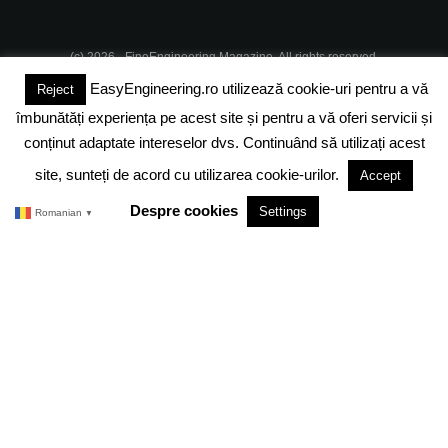
(c) 2026 - FineEngineering Magazine. All rights reserved.
EasyEngineering.ro utilizează cookie-uri pentru a vă
Reject
DESPRE NOI
ABONAMENT
ADVERTISING
JOBS
îmbunătăți experiența pe acest site și pentru a vă oferi servicii și
DESPRE COOKIES
POLITICA DE CONFIDENTIALITATE
conținut adaptate intereselor dvs. Continuând să utilizați acest
site, sunteți de acord cu utilizarea cookie-urilor.
Accept
TERMENI SI CONDITII
Despre cookies
Settings
Romanian
▼