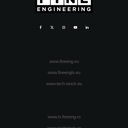
www.fineeng.eu
www.fineengtv.eu
www.tech-stock.eu
www.tv.fineeng.ro
www.techstock.ro