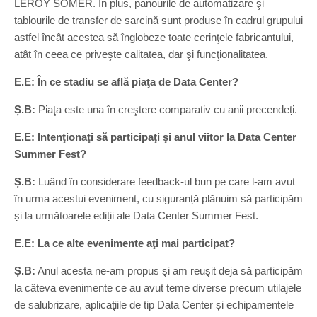
LEROY SOMER. În plus, panourile de automatizare şi
tablourile de transfer de sarcină sunt produse în cadrul grupului
astfel încât acestea să înglobeze toate cerinţele fabricantului,
atât în ceea ce priveşte calitatea, dar şi funcţionalitatea.
E.E: În ce stadiu se află piaţa de Data Center?
Ș.B:
Piaţa este una în creştere comparativ cu anii precendeți.
E.E: Intenţionaţi să participaţi şi anul viitor la Data Center
Summer Fest?
Ș.B:
Luând în considerare feedback-ul bun pe care l-am avut
în urma acestui eveniment, cu siguranță plănuim să participăm
și la următoarele ediții ale Data Center Summer Fest.
E.E: La ce alte evenimente aţi mai participat?
Ș.B:
Anul acesta ne-am propus şi am reuşit deja să participăm
la câteva evenimente ce au avut teme diverse precum utilajele
de salubrizare, aplicaţiile de tip Data Center și echipamentele