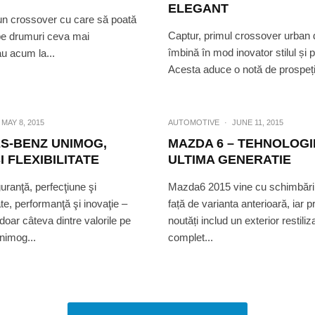
ELEGANT
un crossover cu care să poată
Captur, primul crossover urban 
 pe drumuri ceva mai
îmbină în mod inovator stilul și
au acum la...
Acesta aduce o notă de prospeț
MAY 8, 2015
AUTOMOTIVE
·
JUNE 11, 2015
S-BENZ UNIMOG,
MAZDA 6 – TEHNOLOGI
I FLEXIBILITATE
ULTIMA GENERATIE
uranţă, perfecţiune şi
Mazda6 2015 vine cu schimbări
te, performanţă şi inovaţie –
față de varianta anterioară, iar p
doar câteva dintre valorile pe
noutăți includ un exterior restiliza
Unimog...
complet...