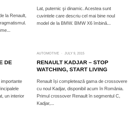
Lat, puternic şi dinamic. Acestea sunt
de la Renault,
cuvintele care descriu cel mai bine noul
 pragmatismul.
model de la BMW. BMW X6 îmbină...
ime...
AUTOMOTIVE
·
JULY 9, 2015
E DE
RENAULT KADJAR – STOP
WATCHING, START LIVING
 importante
Renault își completează gama de crossovere
rincipalele
cu noul Kadjar, disponibil acum în România.
t, un interior
Primul crossover Renault în segmentul C,
Kadjar,...