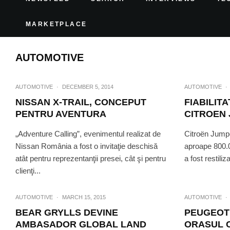
MARKETPLACE
AUTOMOTIVE
AUTOMOTIVE
·
DECEMBER 5, 2014
AUTOMOTIVE
·
NISSAN X-TRAIL, CONCEPUT
FIABILIT
PENTRU AVENTURA
CITROEN
„Adventure Calling”, evenimentul realizat de
Citroën Jumpe
Nissan România a fost o invitaţie deschisă
aproape 800.0
atât pentru reprezentanţii presei, cât şi pentru
a fost restiliz
clienţi...
AUTOMOTIVE
·
MARCH 15, 2015
AUTOMOTIVE
·
BEAR GRYLLS DEVINE
PEUGEOT 
AMBASADOR GLOBAL LAND
ORASUL C