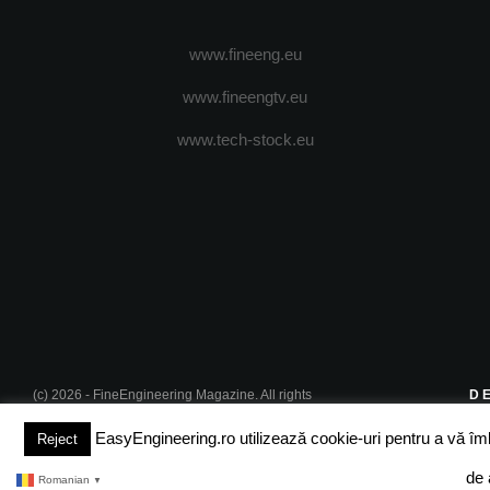
www.fineeng.eu
www.fineengtv.eu
www.tech-stock.eu
(c) 2026 - FineEngineering Magazine. All rights
D
reserved.
EasyEngineering.ro utilizează cookie-uri pentru a vă îmbun
Reject
de 
Romanian
▼