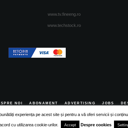
www.tv.fineeng.ro
www.techstock.ro
ESPRE NOI
ABONAMENT
ADVERTISING
JOBS
DE
ătăți experiența pe acest site și pentru a vă oferi servicii și conținut
acord cu utilizarea cookie-urilor.
Despre cookies
Accept
Settin