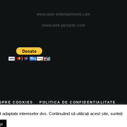
www.wire-entertainment.com
www.wire-pictures.com
SPRE COOKIES
POLITICA DE CONFIDENTIALITATE
TERMENI SI CONDITII
 adaptate intereselor dvs. Continuând să utilizați acest site, sunteți
gs