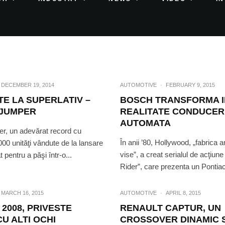
DECEMBER 19, 2014
AUTOMOTIVE
·
FEBRUARY 9, 2015
ATE LA SUPERLATIV –
BOSCH TRANSFORMA I
 JUMPER
REALITATE CONDUCER
AUTOMATA
r, un adevărat record cu
În anii ’80, Hollywood, „fabrica
00 unităţi vândute de la lansare
vise”, a creat serialul de acţiune
at pentru a păşi într-o...
Rider”, care prezenta un Pontiac 
MARCH 16, 2015
AUTOMOTIVE
·
APRIL 8, 2015
2008, PRIVESTE
RENAULT CAPTUR, UN
U ALTI OCHI
CROSSOVER DINAMIC S