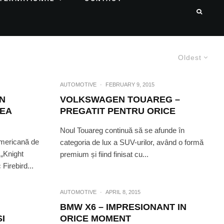
Oldest
AUTOMOTIVE
·
FEBRUARY 9, 2015
N
VOLKSWAGEN TOUAREG –
EA
PREGATIT PENTRU ORICE
Noul Touareg continuă să se afunde în
 americană de
categoria de lux a SUV-urilor, având o formă
 „Knight
premium și fiind finisat cu...
Firebird...
AUTOMOTIVE
·
APRIL 8, 2015
BMW X6 – IMPRESIONANT IN
I
ORICE MOMENT