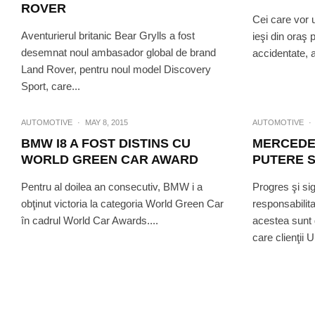
ROVER
Cei care vor 
Aventurierul britanic Bear Grylls a fost
ieşi din oraş
desemnat noul ambasador global de brand
accidentate, 
Land Rover, pentru noul model Discovery
Sport, care...
AUTOMOTIVE
·
MAY 8, 2015
AUTOMOTIVE
·
BMW I8 A FOST DISTINS CU
MERCEDE
WORLD GREEN CAR AWARD
PUTERE S
Pentru al doilea an consecutiv, BMW i a
Progres şi sig
obţinut victoria la categoria World Green Car
responsabilita
în cadrul World Car Awards....
acestea sunt 
care clienţii 